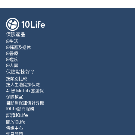
保險產品
生活
儲蓄及退休
醫療
危疾
人壽
保險點揀好？
按類別比較
按人生階段揀保險
AI 智 Match 旅遊保
保險教室
自願醫保加價計算機
10Life顧問服務
認識10Life
關於10Life
傳媒中心
常見問題