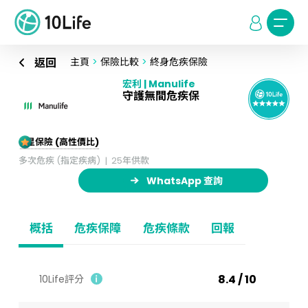
返回
主頁
>
保險比較
>
終身危疾保險
宏利 | Manulife
守護無間危疾保
5星保險 (高性價比)
多次危疾 (指定疾病)
25年供款
WhatsApp 查詢
概括
危疾保障
危疾條款
回報
8.4 / 10
10Life評分