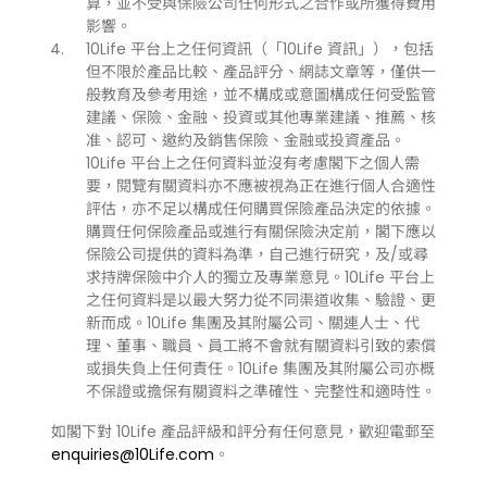
算，並不受與保險公司任何形式之合作或所獲得費用
影響。
10Life 平台上之任何資訊（「10Life 資訊」），包括
但不限於產品比較、產品評分、網誌文章等，僅供一
般教育及參考用途，並不構成或意圖構成任何受監管
建議、保險、金融、投資或其他專業建議、推薦、核
准、認可、邀約及銷售保險、金融或投資產品。
10Life 平台上之任何資料並沒有考慮閣下之個人需
要，閱覽有關資料亦不應被視為正在進行個人合適性
評估，亦不足以構成任何購買保險產品決定的依據。
購買任何保險產品或進行有關保險決定前，閣下應以
保險公司提供的資料為準，自己進行研究，及/或尋
求持牌保險中介人的獨立及專業意見。10Life 平台上
之任何資料是以最大努力從不同渠道收集、驗證、更
新而成。10Life 集團及其附屬公司、關連人士、代
理、董事、職員、員工將不會就有關資料引致的索償
或損失負上任何責任。10Life 集團及其附屬公司亦概
不保證或擔保有關資料之準確性、完整性和適時性。
如閣下對 10Life 產品評級和評分有任何意見，歡迎電郵至
enquiries@10Life.com
。