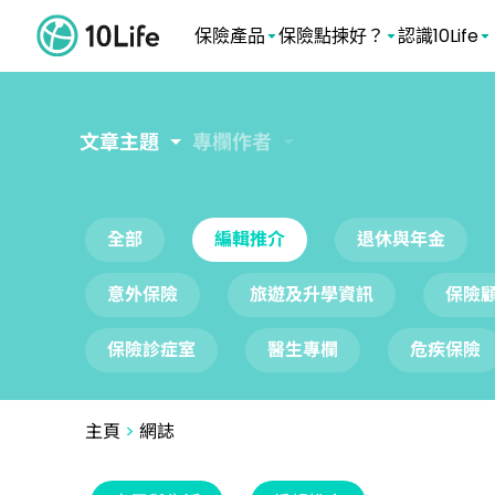
保險產品
保險點揀好？
認識10Life
文章主題
專欄作者
全部
編輯推介
退休與年金
意外保險
旅遊及升學資訊
保險
保險診症室
醫生專欄
危疾保險
主頁
>
網誌