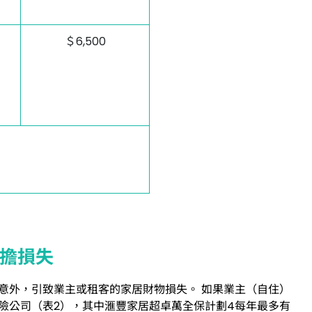
＄6,500
分擔損失
意外，引致業主或租客的家居財物損失。 如果業主（自住）
險公司（表2），其中滙豐家居超卓萬全保計劃4每年最多有