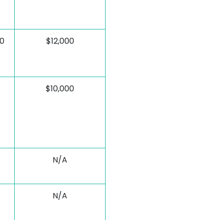
0
$12,000
$10,000
N/A
N/A