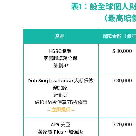
表1：設全球個人
（最高賠
產品
保障金額（每
HSBC滙豐
＄30,000
家居超卓萬全保
計劃4*
Dah Sing Insurance 大新保險
＄30,000
樂加家
計劃C
經10Life投保享75折優惠
→立即投保←
AIG 美亞
＄20,000
萬家寶 Plus - 加強版