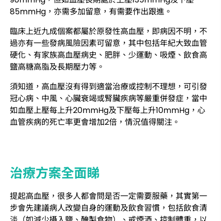
85mmHg，亦需多加留意，有需要作出跟進。
臨床上近九成個案都屬於原發性高血壓，即病因不明，不
過亦有一些發病風險因素可留意，其中包括年紀大致血管
硬化、有家族高血壓病史、肥胖、少運動、吸煙、飲食高
鹽高糖高脂及長期壓力等。
須知道，高血壓沒有得到適當治療或控制不理想，可引發
冠心病、中風、心臟衰竭或腎臟疾病等嚴重併發症，當中
如血壓上壓每上升20mmHg及下壓每上升10mmHg，心
血管疾病的死亡率更會增加2倍，情況值得關注。
治療方案全面睇
提起高血壓，很多人都會問是否一定需要服藥，其實第一
步會先建議病人改變自身的運動及飲食習慣，包括飲食清
淡（如減少攝入鹽、醃製食物）、戒煙酒、控制體重，以