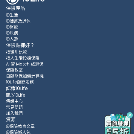
保險產品
生活
儲蓄及退休
醫療
危疾
人壽
保險點揀好？
按類別比較
按人生階段揀保險
AI 智 Match 旅遊保
保險教室
自願醫保加價計算機
10Life顧問服務
認識10Life
關於10Life
傳媒中心
常見問題
加入我們
資源
保險教育文章
保險懶人包