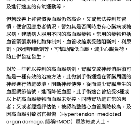
及進行適度的有氧運動等。
但若改善上述習慣後血壓仍然高企，又或無法控制其習
慣，便會因應患者情況，譬如其是否同時患有心臟病或糖
尿病，建議病人服用不同的高血壓藥物。常用的藥物包括
血管緊張素轉化酶抑制劑、血管收縮素受體阻斷劑、利尿
劑、β受體阻斷劑等，可幫助降低血壓，減少心臟負荷，
防止併發症發生。
對於一些難以控制的高血壓病例，腎臟交感神經消融術可
能是一種有效的治療方法，此微創手術通過在腎臟周圍的
神經進行熱能破壞，阻斷神經傳導，從而減少腎臟產生的
血壓調節信號，進而降低血壓。此手術適合曾接受3種或
以上抗高血壓藥物而血壓未受控、同時腎功能正常的患
者；又或者經過評估後，被認為整體心血管風險較高，及
因高血壓引致器官損傷（Hypertension-mediated
organ damage, 簡稱HMOD）風險較高人士。