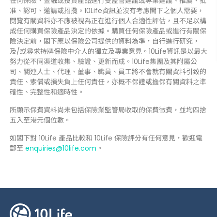
任何保險、金融或投資產品進行受監管建議或專業建議、推薦、批
准、認可、邀請或招攬。10Life資訊並沒有考慮閣下之個人需要，
閱覽有關資料亦不應被視為正在進行個人合適性評估，且不足以構
成任何購買保險產品決定的依據。購買任何保險產品或進行有關保
險決定前，閣下應以保險公司提供的資料為準，自行進行研究，
及/或尋求持牌保險中介人的獨立及專業意見。10Life資訊是以最大
努力從不同渠道收集、驗證、更新而成。10Life集團及其附屬公
司、關連人士、代理、董事、職員、員工將不會就有關資料引致的
責任、索償或損失負上任何責任，亦概不保證或擔保有關資料之準
確性、完整性和適時性。
所顯示保費資料尚未包括保險業監管局收取的保費徵費，並均四捨
五入至港元個位數。
如閣下對 10Life 產品比較和 10Life 保險評分有任何意見，歡迎電
郵至
enquiries@10life.com
。