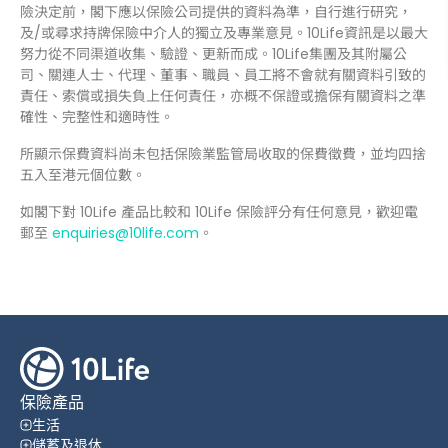
險決定前，閣下應以保險公司提供的資料為準，自行進行研究，
及/或尋求持牌保險中介人的獨立及專業意見。10Life資訊是以最大
努力從不同渠道收集、驗證、更新而成。10Life集團及其附屬公
司、關連人士、代理、董事、職員、員工將不會就有關資料引致的
責任、索償或損失負上任何責任，亦概不保證或擔保有關資料之準
確性、完整性和適時性。
所顯示保費資料尚未包括保險業監管局收取的保費徵費，並均四捨
五入至港元個位數。
如閣下對 10Life 產品比較和 10Life 保險評分有任何意見，歡迎電
郵至
enquiries@10life.com
。
保險產品
生活
儲蓄及退休