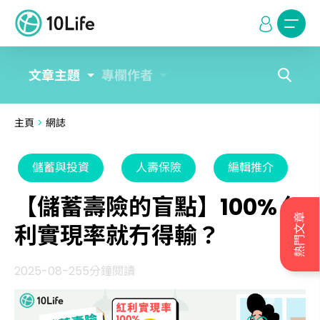
文章主題
專欄作者
主頁
>
網誌
儲蓄與投資
人壽保險
編輯推介
【儲蓄壽險的盲點】100% 紅
熱門文章
利實現率就冇得輸？
2025-08-25
5分鐘閱讀