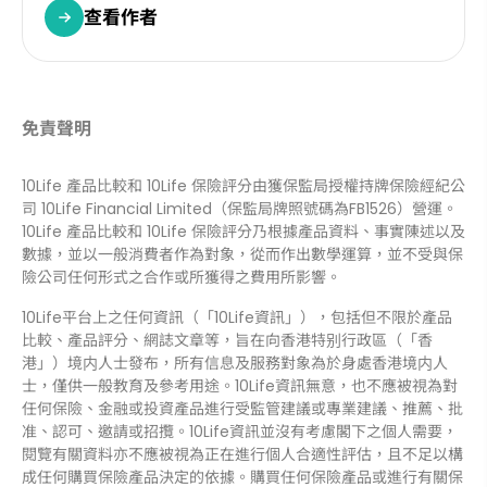
查看作者
免責聲明
10Life 產品比較和 10Life 保險評分由獲保監局授權持牌保險經紀公
司 10Life Financial Limited（保監局牌照號碼為FB1526）營運。
10Life 產品比較和 10Life 保險評分乃根據產品資料、事實陳述以及
數據，並以一般消費者作為對象，從而作出數學運算，並不受與保
險公司任何形式之合作或所獲得之費用所影響。
10Life平台上之任何資訊（「10Life資訊」），包括但不限於產品
比較、產品評分、網誌文章等，旨在向香港特别行政區（「香
港」）境内人士發布，所有信息及服務對象為於身處香港境内人
士，僅供一般教育及參考用途。10Life資訊無意，也不應被視為對
任何保險、金融或投資產品進行受監管建議或專業建議、推薦、批
准、認可、邀請或招攬。10Life資訊並沒有考慮閣下之個人需要，
閱覽有關資料亦不應被視為正在進行個人合適性評估，且不足以構
成任何購買保險產品決定的依據。購買任何保險產品或進行有關保