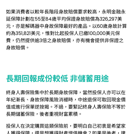
如果消費者以較年長階段身故賠償要求較高，永明金融永
延保障計劃在55至84歲平均保證身故賠償為326,297美
元，亦是解碼器中身故保障最好的產品。以60歲身故計算
約為351,821美元，惟對比起投保人已繳100,000美元保
費，仍然提供逾3倍之身故賠償，亦有機會提供非保證之
身故賠償。
長期回報成份較低 非儲蓄用途
終身人壽保險集中於長期身故保障，當然投保人亦可以在
年紀漸長、身故保障風險消褪時，中途退保可取回現金價
值或進行保單逆按揭。不過，要緊記終身人壽保險不等於
長期儲蓄保險，後者重視財富累積。
投保人在決定購買這類保險前，要明白自己初衷是希望家
人獲得保障，還是想獲得財產增值機會？如果是後者，建