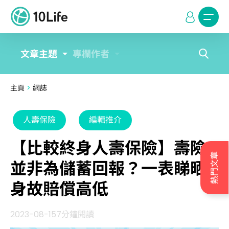
文章主題
專欄作者
主頁
>
網誌
人壽保險
編輯推介
【比較終身人壽保險】壽險
熱門文章
並非為儲蓄回報？一表睇晒
身故賠償高低
2023-08-15
7分鐘閱讀