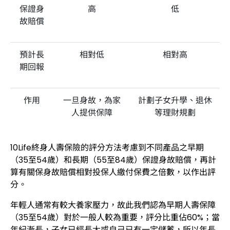
保證身
高
低
故賠償
預計長
相對低
相對高
期回報
作用
一旦身故，為家
計劃子女升學、退休
人提供保障
等理財規劃
10Life終身人壽保險的評分方法考慮到不同產品之早期
（35至54歲）和長期（55至84歲）保證身故賠償，再計
算有關保身故賠償相對投保人繳付保費之倍數，以作出評
分。
年輕人通常有較大養家壓力，故此我們認為早期人壽保障
（35至54歲）對於一般人較為重要，評分比重佔60%；當
年紀漸長，子女已經長大或自己已有一定儲蓄，所以年長