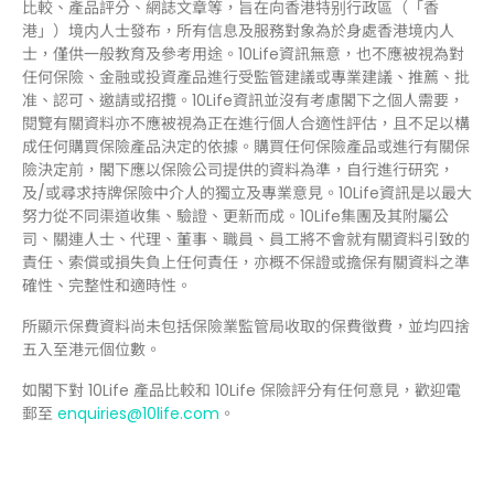
比較、產品評分、網誌文章等，旨在向香港特别行政區（「香
港」）境内人士發布，所有信息及服務對象為於身處香港境内人
士，僅供一般教育及參考用途。10Life資訊無意，也不應被視為對
任何保險、金融或投資產品進行受監管建議或專業建議、推薦、批
准、認可、邀請或招攬。10Life資訊並沒有考慮閣下之個人需要，
閱覽有關資料亦不應被視為正在進行個人合適性評估，且不足以構
成任何購買保險產品決定的依據。購買任何保險產品或進行有關保
險決定前，閣下應以保險公司提供的資料為準，自行進行研究，
及/或尋求持牌保險中介人的獨立及專業意見。10Life資訊是以最大
努力從不同渠道收集、驗證、更新而成。10Life集團及其附屬公
司、關連人士、代理、董事、職員、員工將不會就有關資料引致的
責任、索償或損失負上任何責任，亦概不保證或擔保有關資料之準
確性、完整性和適時性。
所顯示保費資料尚未包括保險業監管局收取的保費徵費，並均四捨
五入至港元個位數。
如閣下對 10Life 產品比較和 10Life 保險評分有任何意見，歡迎電
郵至
enquiries@10life.com
。