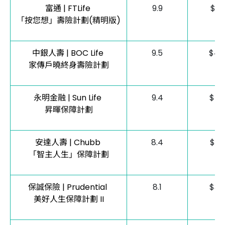
富通 | FTLife
9.9
$51
「按您想」壽險計劃(精明版)
中銀人壽 | BOC Life
9.5
$44
家傳戶曉終身壽險計劃
永明金融 | Sun Life
9.4
$41
昇暉保障計劃
安達人壽 | Chubb
8.4
$33
「智主人生」保障計劃
保誠保險 | Prudential
8.1
$39
美好人生保障計劃 II