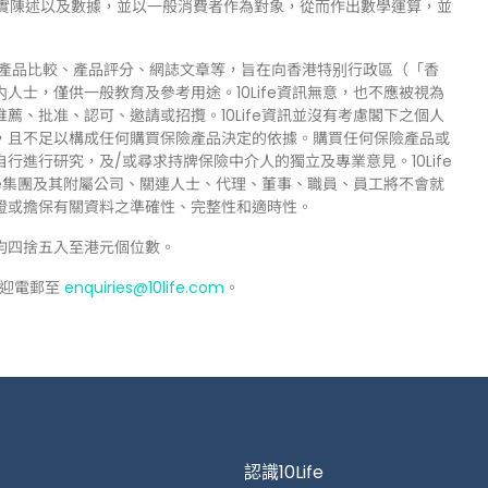
品資料、事實陳述以及數據，並以一般消費者作為對象，從而作出數學運算，並
但不限於產品比較、產品評分、網誌文章等，旨在向香港特别行政區（「香
士，僅供一般教育及參考用途。10Life資訊無意，也不應被視為
、批准、認可、邀請或招攬。10Life資訊並沒有考慮閣下之個人
，且不足以構成任何購買保險產品決定的依據。購買任何保險產品或
進行研究，及/或尋求持牌保險中介人的獨立及專業意見。10Life
fe集團及其附屬公司、關連人士、代理、董事、職員、員工將不會就
證或擔保有關資料之準確性、完整性和適時性。
均四捨五入至港元個位數。
，歡迎電郵至
enquiries@10life.com
。
認識10Life