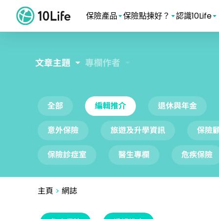
保險產品
保險點揀好？
認識10Life
文章主題
專欄作者
全部
編輯推介
退休與年金
意外保險
旅遊及升學資訊
保險
保險診症室
醫生專欄
危疾保險
主頁
>
網誌