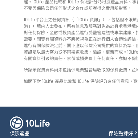
運。10Life 產品比較和 10Life 保險評分乃根據產
不受與保險公司任何形式之合作或所獲得之費用所影響。
10Life平台上之任何資訊（「10Life資訊」），包括
港」）境内人士發布，所有信息及服務對象為於身處香港境内人
對任何保險、金融或投資產品進行受監管建議或專業建議、推薦
需要，閱覽有關資料亦不應被視為正在進行個人合適性評估
進行有關保險決定前，閣下應以保險公司提供的資料為準，自行
資訊是以最大努力從不同渠道收集、驗證、更新而成。10Li
有關資料引致的責任、索償或損失負上任何責任，亦概不保
所顯示保費資料尚未包括保險業監管局收取的保費徵費，並
如閣下對 10Life 產品比較和 10Life 保險評分有任何意見
保險產品
保險點揀好？