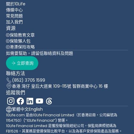
關於10Life
傳媒中心
常見問題
加入我們
資源
保險教育文章
保險懶人包
港漂保险攻略
如需要幫助，請留低聯絡資料及問題
立即查詢
聯絡方法
(852) 3705 1599
香港 灣仔 皇后大道東 109-115號 智群商業中心 16 樓
追蹤我們
繁體中文
English
10Life.com 是由10Life Financial Limited（於香港註冊，公司編號為
1154750）(“10Life Financial”) 營運。
10Life Financial Limited 是獲授權保險經紀公司，保監局牌照號碼為
FB1526，其業務是營運保險比較平台，以及為客戶安排保險產品及服務。