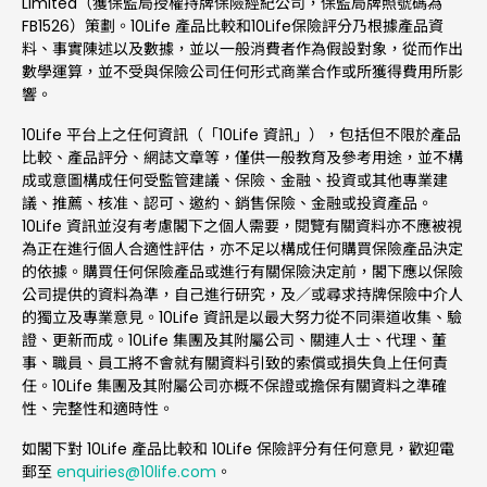
Limited（獲保監局授權持牌保險經紀公司，保監局牌照號碼為
FB1526）策劃。10Life 產品比較和10Life保險評分乃根據產品資
料、事實陳述以及數據，並以一般消費者作為假設對象，從而作出
數學運算，並不受與保險公司任何形式商業合作或所獲得費用所影
響。
10Life 平台上之任何資訊（「10Life 資訊」），包括但不限於產品
比較、產品評分、網誌文章等，僅供一般教育及參考用途，並不構
成或意圖構成任何受監管建議、保險、金融、投資或其他專業建
議、推薦、核准、認可、邀約、銷售保險、金融或投資產品。
10Life 資訊並沒有考慮閣下之個人需要，閱覽有關資料亦不應被視
為正在進行個人合適性評估，亦不足以構成任何購買保險產品決定
的依據。購買任何保險產品或進行有關保險決定前，閣下應以保險
公司提供的資料為準，自己進行研究，及／或尋求持牌保險中介人
的獨立及專業意見。10Life 資訊是以最大努力從不同渠道收集、驗
證、更新而成。10Life 集團及其附屬公司、關連人士、代理、董
事、職員、員工將不會就有關資料引致的索償或損失負上任何責
任。10Life 集團及其附屬公司亦概不保證或擔保有關資料之準確
性、完整性和適時性。
如閣下對 10Life 產品比較和 10Life 保險評分有任何意見，歡迎電
郵至
enquiries@10life.com
。