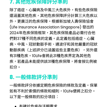
7. 其他危疾保障評分準則
除了癌症、心臟病及中風三大危疾外，有些危疾保險
還涵蓋其他危疾，其他危疾保障評分計算三大危疾以
外，更廣泛的危疾保障。根據新加坡人壽保險協會
(Life Insurance Association Singapore) 發出的
2024年危疾保險框架，其危疾保險產品必需付合他
們對37種不同危疾的定義。此定義包括癌症、心臟
病、中風、冠狀動脈手術、通波仔和其他嚴重的冠狀
動脈疾病（上述評分已涵蓋這些主要危疾），另外還
有31種危疾。10Life會將此31種危疾界定為其他危
疾，若產品未能提供該31種危疾保障，將會按比例被
扣分。
8. 一般條款評分準則
一般條款評分依據定期危疾保險的條款及定義。保單
如有不利於索償的條款和細則，10Life便將之扣分。
以下是一般條款的扣分項目：
有確診危疾存活期要求