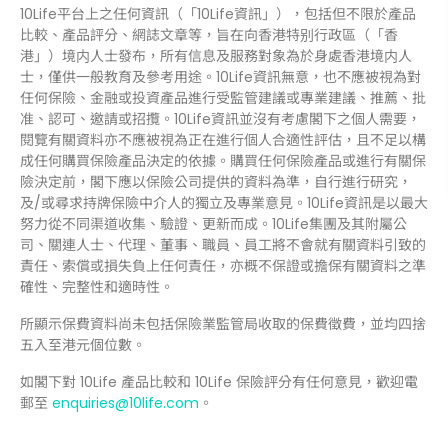
10Life平台上之任何資訊（「10Life資訊」），包括但不限於產品
比較、產品評分、網誌文章等，旨在向香港特别行政區（「香
港」）境内人士發布，所有信息及服務對象為於身處香港境内人
士，僅供一般教育及參考用途。10Life資訊無意，也不應被視為對
任何保險、金融或投資產品進行受監管建議或專業建議、推薦、批
准、認可、邀請或招攬。10Life資訊並沒有考慮閣下之個人需要，
閱覽有關資料亦不應被視為正在進行個人合適性評估，且不足以構
成任何購買保險產品決定的依據。購買任何保險產品或進行有關保
險決定前，閣下應以保險公司提供的資料為準，自行進行研究，
及/或尋求持牌保險中介人的獨立及專業意見。10Life資訊是以最大
努力從不同渠道收集、驗證、更新而成。10Life集團及其附屬公
司、關連人士、代理、董事、職員、員工將不會就有關資料引致的
責任、索償或損失負上任何責任，亦概不保證或擔保有關資料之準
確性、完整性和適時性。
所顯示保費資料尚未包括保險業監管局收取的保費徵費，並均四捨
五入至港元個位數。
如閣下對 10Life 產品比較和 10Life 保險評分有任何意見，歡迎電
郵至
enquiries@10life.com
。