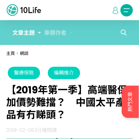
文章主題
專欄作者
主頁
>
網誌
醫療保險
編輯推介
【2019年第一季】高端醫保
熱門文章
加價勢難擋？ 中國太平產
品有冇睇頭？
2019-02-08
3分鐘閱讀