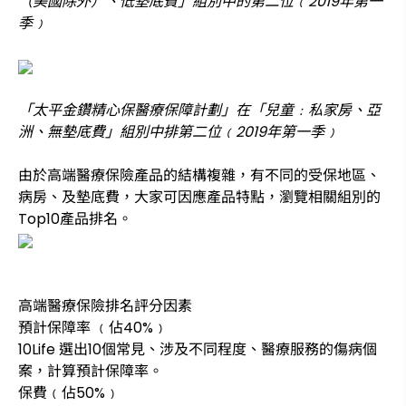
（美國除外）、低墊底費」組別中的第二位﹙2019年第一
季﹚
「太平金鑽精心保醫療保障計劃」在「兒童﹕私家房、亞
洲、無墊底費」組別中排第二位﹙2019年第一季﹚
由於高端醫療保險產品的結構複雜，有不同的受保地區、
病房、及墊底費，大家可因應產品特點，瀏覽相關組別的
Top10產品排名。
高端醫療保險排名評分因素
預計保障率 ﹙佔40%﹚
10Life 選出10個常見、涉及不同程度、醫療服務的傷病個
案，計算預計保障率。
保費﹙佔50%﹚