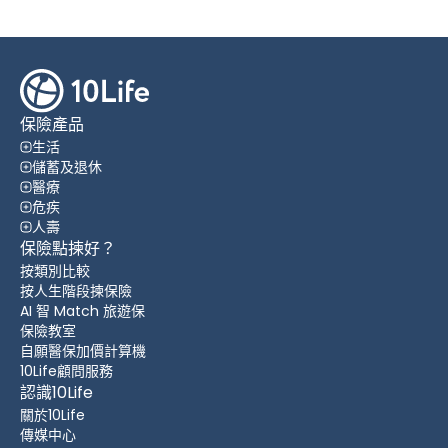
保險產品
生活
儲蓄及退休
醫療
危疾
人壽
保險點揀好？
按類別比較
按人生階段揀保險
AI 智 Match 旅遊保
保險教室
自願醫保加價計算機
10Life顧問服務
認識10Life
關於10Life
傳媒中心