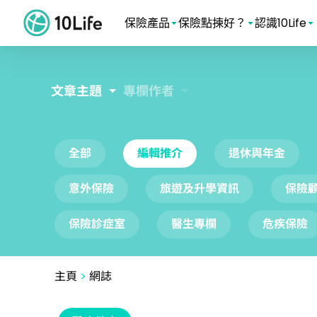
保險產品
保險點揀好？
認識10Life
文章主題
專欄作者
全部
編輯推介
退休與年金
意外保險
旅遊及升學資訊
保險
保險診症室
醫生專欄
危疾保險
主頁
>
網誌