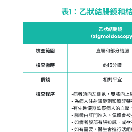
表1：乙狀結腸鏡和
乙狀結腸鏡
（Sigmoidoscop
檢查範圍
直腸和部分結腸
檢查需時
約15分鐘
價錢
相對平宜
檢查程序
•病者須向左側臥，雙膝向
• 為病人注射鎮靜劑和麻醉
•有先進儀器監察病人的血
• 腸鏡由肛門進入。氣體
• 如病者腹部有脹迫感，
• 如有需要，醫生會進行