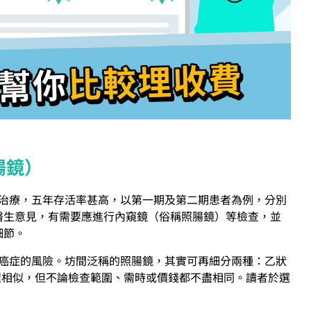
腸鏡）
治療，五年存活率甚高，以第一期及第二期患者為例，分別
醫生意見，有需要應進行內窺鏡（俗稱照腸鏡）等檢查，並
細節。
癌症的風險。坊間泛稱的照腸鏡，其實可再細分兩種：乙狀
程相似，但不論檢查範圍、需時或價錢都不盡相同。讀者於選