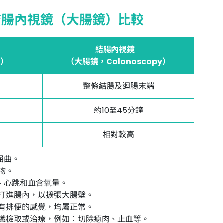
結腸內視鏡（大腸鏡）比較
結腸內視鏡
y）
（大腸鏡，Colonoscopy）
整條結腸及迴腸末端
約10至45分鐘
相對較高
上屈曲。
藥物。
壓、心跳和血含氧量。
會被打進腸內，以擴張大腸壁。
或欲有排便的感覺，均屬正常。
活組織檢取或治療，例如︰切除瘜肉、止血等。