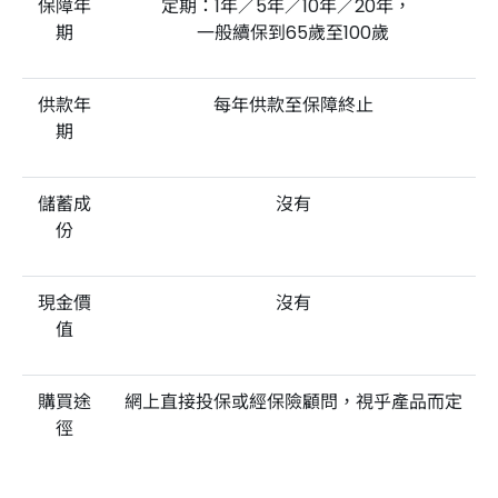
保障年
定期：1年／5年／10年／20年，
期
一般續保到65歲至100歲
供款年
每年供款至保障終止
期
儲蓄成
沒有
份
現金價
沒有
值
購買途
網上直接投保或經保險顧問，視乎產品而定
徑