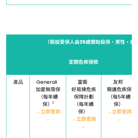
（假設受保人由35歲開始投保，男性，非吸
定期危疾保險
產品
Generali
富衛
友邦
加愛無限保
好易揀危疾
簡護危疾保
（每年續
保障計劃
（每5年續
1
保）
（每年續
保）
→立即查詢
保）
→立即查詢
←
→立即查詢
←
←