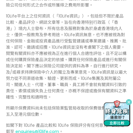
險公司任何形式之合作或所獲得之費用所影響。
10Life平台上之任何資訊（「10Life資訊」），包括但不限於產品
比較、產品評分、網誌文章等，旨在向香港特别行政區（「香
港」）境内人士發布，所有信息及服務對象為於身處香港境内人
士，僅供一般教育及參考用途。10Life資訊無意，也不應被視為對
任何保險、金融或投資產品進行受監管建議或專業建議、推薦、批
准、認可、邀請或招攬。10Life資訊並沒有考慮閣下之個人需要，
閱覽有關資料亦不應被視為正在進行個人合適性評估，且不足以構
成任何購買保險產品決定的依據。購買任何保險產品或進行有關保
險決定前，閣下應以保險公司提供的資料為準，自行進行研究，
及/或尋求持牌保險中介人的獨立及專業意見。10Life資訊是以最大
努力從不同渠道收集、驗證、更新而成。10Life集團及其附屬公
司、關連人士、代理、董事、職員、員工將不會就有關資料引致的
責任、索償或損失負上任何責任，亦概不保證或擔保有關資料之準
確性、完整性和適時性。
所顯示保費資料尚未包括保險業監管局收取的保費徵費，並均四捨
五入至港元個位數。
如閣下對 10Life 產品比較和 10Life 保險評分有任何意見，歡迎電
郵至
enquiries@10life.com
。