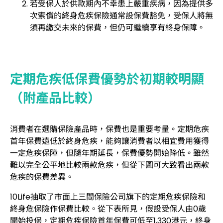
若受保人於供款期內不幸患上嚴重疾病，因為提供多
次索償的終身危疾保險通常設保費豁免，受保人將無
須再繳交未來的保費，但仍可繼續享有終身保障。
定期危疾低保費優勢於初期較明顯
（附產品比較）
消費者在選購保險產品時，保費也是重要考量。定期危疾
首年保費遠低於終身危疾，能夠讓消費者以相宜費用獲得
一定危疾保障，但隨年期延長，保費優勢開始降低。雖然
難以完全公平地比較兩款危疾，但從下圖可大致看出兩款
危疾的保費差異。
10Life抽取了市面上三間保險公司旗下的定期危疾保險和
終身危保險作保費比較。從下表所見，假設受保人由0歲
開始投保，定期危疾保險首年保費可低至1,330港元，終身