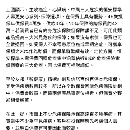
上圖顯示，主攻癌症、心臟病、中風三大危疾的恒安標準
人壽更安心系列-保障選項1，在保費上具有優勢，45歲投
保年供保費4萬多，供款10年，20年保障的總保費約43
萬。若消費者已有終身危疾保險但保障額不足，可用此類
產品提高三大常見危疾的保障；如果沒有索償，保費也可
全數退回。如受保人不幸罹患原位癌或早期癌症，可獲享
保額之20%作為賠償，而保單將繼續有效。定位方面，恒
安標準人壽保費回贈危疾集中涵蓋佔近9成的危疾保險索
償個案的三大危疾，因此保費可相對調低。
至於友邦「智健康」精選計劃及信諾百份百保本危疾保，
其受保疾病數目較多，所以在全數保費回贈危疾保險計劃
中，保費會較高，而這兩個產品雖定位相近，但保費分野
卻相當顯著。
在此一提，市面上不少危疾保險承保高達百多種疾病，其
實當中不少為罕見疾病，客戶在投保時應先考慮個人需
要，並明白保費有可能因此而較高。