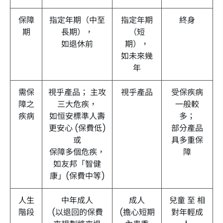
保障
指定年期（中至
指定年期
終身
期
長期），
（短
如退休前
期），
如未來幾
年
需保
視乎產品； 主攻
視乎產品
受保疾病
障之
三大危疾，
一般較
疾病
如恒安標準人壽
多；
更安心 (保費低)
部分產品
或
具多重保
保障多個危疾，
障
如友邦「智健
康」(保費中等)
人生
中年成人
成人
兒童 至 相
階段
(以退回的保費
(擔心短期
對年輕成