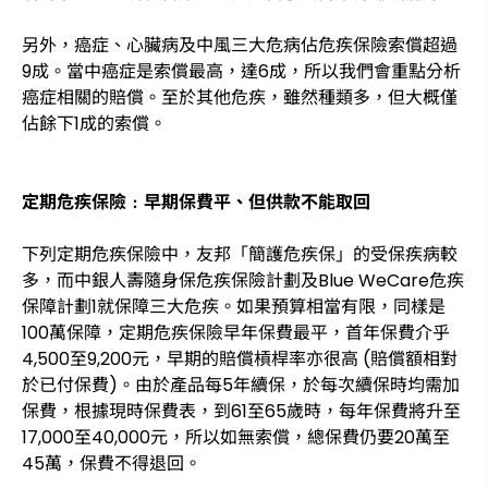
另外，癌症、心臟病及中風三大危病佔危疾保險索償超過
9成。當中癌症是索償最高，達6成，所以我們會重點分析
癌症相關的賠償。至於其他危疾，雖然種類多，但大概僅
佔餘下1成的索償。
定期危疾保險﹕早期保費平、但供款不能取回
下列定期危疾保險中，友邦「簡護危疾保」的受保疾病較
多，而中銀人壽隨身保危疾保險計劃及Blue WeCare危疾
保障計劃1就保障三大危疾。如果預算相當有限，同樣是
100萬保障，定期危疾保險早年保費最平，首年保費介乎
4,500至9,200元，早期的賠償槓桿率亦很高 (賠償額相對
於已付保費)。由於產品每5年續保，於每次續保時均需加
保費，根據現時保費表，到61至65歲時，每年保費將升至
17,000至40,000元，所以如無索償，總保費仍要20萬至
45萬，保費不得退回。