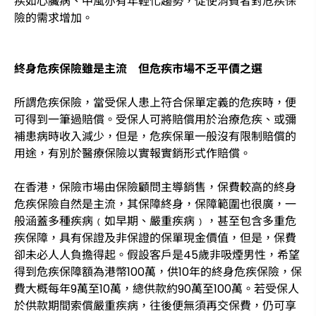
疾如心臟病、中風亦有年輕化趨勢，促使消費者對危疾保
險的需求增加。
終身危疾保險雖是主流 但危疾市場不乏平價之選
所謂危疾保險，當受保人患上符合保單定義的危疾時，便
可得到一筆過賠償。受保人可將賠償用於治療危疾、或彌
補患病時收入減少，但是，危疾保單一般沒有限制賠償的
用途，有別於醫療保險以實報實銷形式作賠償。
在香港，保險市場由保險顧問主導銷售，保費較高的終身
危疾保險自然是主流，其保障終身，保障範圍也很廣，一
般涵蓋多種疾病﹙如早期、嚴重疾病﹚，甚至包含多重危
疾保障，具有保證及非保證的保單現金價值，但是，保費
卻未必人人負擔得起。假設客戶是45歲非吸煙男性，希望
得到危疾保障額為港幣100萬，供10年的終身危疾保險，保
費大概每年9萬至10萬，總供款約90萬至100萬。若受保人
於供款期間索償嚴重疾病，往後便無須再交保費，仍可享