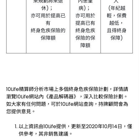
來規劃將來退
內患重
人
休)；
病)；
(年紀越
亦可用於提高已
亦可用於
輕，保費
有
提高已有
越低，
終身危疾保險的
終身危疾
且得終身
保障額
保險的保
保障)
障額
10Life精算師分析市場上多個終身危疾保險計劃，詳情請
瀏覽10Life網站內《產品解碼器》，深入比較保險計劃。
如大家有任何問題，可於10Life網站查詢，持牌顧問會為
您提供意見。
以上資訊由10Life提供，更新至2020年10月14日，僅
供參考，其非銷售建議。