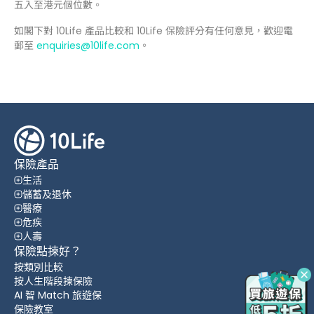
五入至港元個位數。
如閣下對 10Life 產品比較和 10Life 保險評分有任何意見，歡迎電
郵至
enquiries@10life.com
。
保險產品
生活
儲蓄及退休
醫療
危疾
人壽
保險點揀好？
按類別比較
按人生階段揀保險
AI 智 Match 旅遊保
保險教室