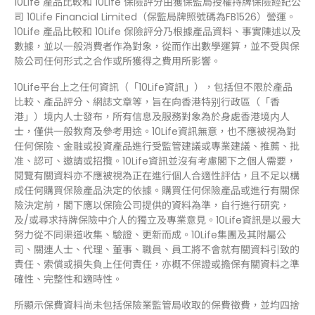
10Life 產品比較和 10Life 保險評分由獲保監局授權持牌保險經紀公
司 10Life Financial Limited（保監局牌照號碼為FB1526）營運。
10Life 產品比較和 10Life 保險評分乃根據產品資料、事實陳述以及
數據，並以一般消費者作為對象，從而作出數學運算，並不受與保
險公司任何形式之合作或所獲得之費用所影響。
10Life平台上之任何資訊（「10Life資訊」），包括但不限於產品
比較、產品評分、網誌文章等，旨在向香港特别行政區（「香
港」）境内人士發布，所有信息及服務對象為於身處香港境内人
士，僅供一般教育及參考用途。10Life資訊無意，也不應被視為對
任何保險、金融或投資產品進行受監管建議或專業建議、推薦、批
准、認可、邀請或招攬。10Life資訊並沒有考慮閣下之個人需要，
閱覽有關資料亦不應被視為正在進行個人合適性評估，且不足以構
成任何購買保險產品決定的依據。購買任何保險產品或進行有關保
險決定前，閣下應以保險公司提供的資料為準，自行進行研究，
及/或尋求持牌保險中介人的獨立及專業意見。10Life資訊是以最大
努力從不同渠道收集、驗證、更新而成。10Life集團及其附屬公
司、關連人士、代理、董事、職員、員工將不會就有關資料引致的
責任、索償或損失負上任何責任，亦概不保證或擔保有關資料之準
確性、完整性和適時性。
所顯示保費資料尚未包括保險業監管局收取的保費徵費，並均四捨