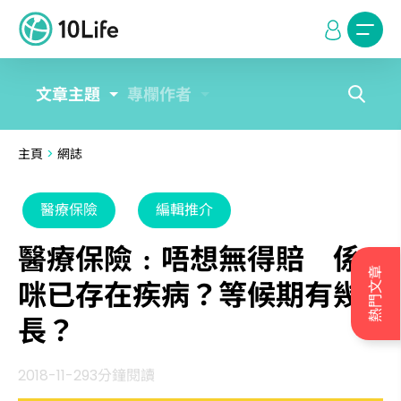
文章主題
專欄作者
主頁
>
網誌
醫療保險
編輯推介
醫療保險﹕唔想無得賠 係
熱門文章
咪已存在疾病？等候期有幾
長？
2018-11-29
3分鐘閱讀