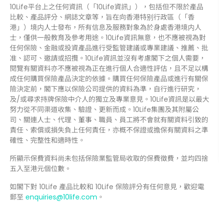
10Life平台上之任何資訊（「10Life資訊」），包括但不限於產品
比較、產品評分、網誌文章等，旨在向香港特别行政區（「香
港」）境内人士發布，所有信息及服務對象為於身處香港境内人
士，僅供一般教育及參考用途。10Life資訊無意，也不應被視為對
任何保險、金融或投資產品進行受監管建議或專業建議、推薦、批
准、認可、邀請或招攬。10Life資訊並沒有考慮閣下之個人需要，
閱覽有關資料亦不應被視為正在進行個人合適性評估，且不足以構
成任何購買保險產品決定的依據。購買任何保險產品或進行有關保
險決定前，閣下應以保險公司提供的資料為準，自行進行研究，
及/或尋求持牌保險中介人的獨立及專業意見。10Life資訊是以最大
努力從不同渠道收集、驗證、更新而成。10Life集團及其附屬公
司、關連人士、代理、董事、職員、員工將不會就有關資料引致的
責任、索償或損失負上任何責任，亦概不保證或擔保有關資料之準
確性、完整性和適時性。
所顯示保費資料尚未包括保險業監管局收取的保費徵費，並均四捨
五入至港元個位數。
如閣下對 10Life 產品比較和 10Life 保險評分有任何意見，歡迎電
郵至
enquiries@10life.com
。