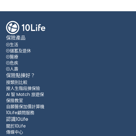
保險產品
生活
儲蓄及退休
醫療
危疾
人壽
保險點揀好？
按類別比較
按人生階段揀保險
AI 智 Match 旅遊保
保險教室
自願醫保加價計算機
10Life顧問服務
認識10Life
關於10Life
傳媒中心