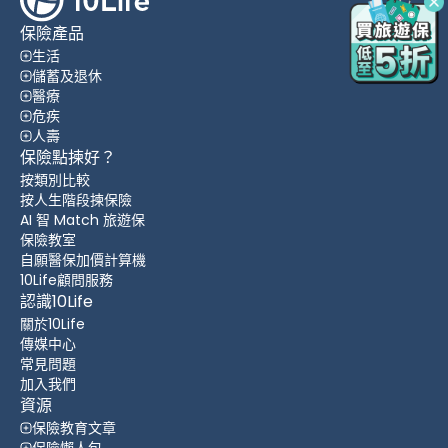
保險產品
生活
儲蓄及退休
醫療
危疾
人壽
保險點揀好？
按類別比較
按人生階段揀保險
AI 智 Match 旅遊保
保險教室
自願醫保加價計算機
10Life顧問服務
認識10Life
關於10Life
傳媒中心
常見問題
加入我們
資源
保險教育文章
保險懶人包