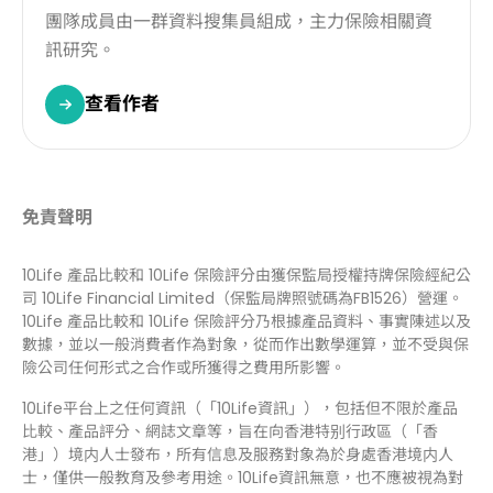
團隊成員由一群資料搜集員組成，主力保險相關資
訊研究。
查看作者
免責聲明
10Life 產品比較和 10Life 保險評分由獲保監局授權持牌保險經紀公
司 10Life Financial Limited（保監局牌照號碼為FB1526）營運。
10Life 產品比較和 10Life 保險評分乃根據產品資料、事實陳述以及
數據，並以一般消費者作為對象，從而作出數學運算，並不受與保
險公司任何形式之合作或所獲得之費用所影響。
10Life平台上之任何資訊（「10Life資訊」），包括但不限於產品
比較、產品評分、網誌文章等，旨在向香港特别行政區（「香
港」）境内人士發布，所有信息及服務對象為於身處香港境内人
士，僅供一般教育及參考用途。10Life資訊無意，也不應被視為對