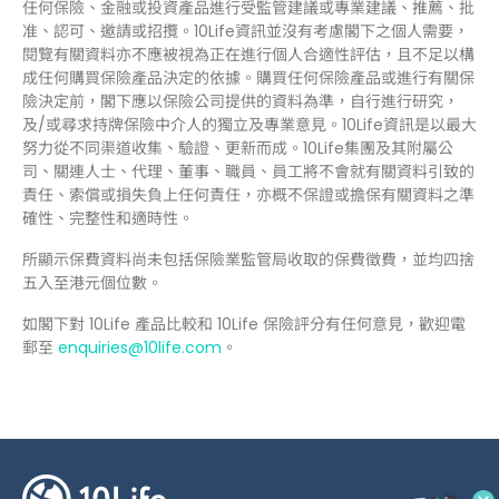
任何保險、金融或投資產品進行受監管建議或專業建議、推薦、批
准、認可、邀請或招攬。10Life資訊並沒有考慮閣下之個人需要，
閱覽有關資料亦不應被視為正在進行個人合適性評估，且不足以構
成任何購買保險產品決定的依據。購買任何保險產品或進行有關保
險決定前，閣下應以保險公司提供的資料為準，自行進行研究，
及/或尋求持牌保險中介人的獨立及專業意見。10Life資訊是以最大
努力從不同渠道收集、驗證、更新而成。10Life集團及其附屬公
司、關連人士、代理、董事、職員、員工將不會就有關資料引致的
責任、索償或損失負上任何責任，亦概不保證或擔保有關資料之準
確性、完整性和適時性。
所顯示保費資料尚未包括保險業監管局收取的保費徵費，並均四捨
五入至港元個位數。
如閣下對 10Life 產品比較和 10Life 保險評分有任何意見，歡迎電
郵至
enquiries@10life.com
。