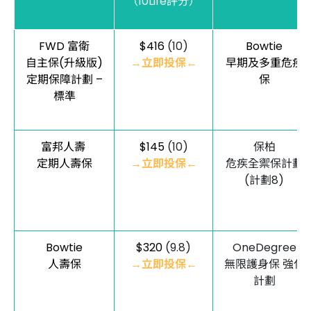
（10Life評分）
FWD 富衛
$416
(10)
Bowtie
自主保(升級版)
→立即投保←
早期及多重危疾
定期保障計劃 –
保
標準
富邦人壽
$145
(10)
保柏
定期人壽保
→立即投保←
危疾全禦保計劃
(計劃8)
Bowtie
$320
(9.8)
OneDegree
人壽保
→立即投保←
無限護身保 強化
計劃