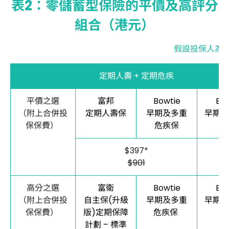
表2：零儲蓄型保險的平價及高評分
組合（港元）
假設投保人為3
定期人壽 + 定期危疾
平價之選
富邦
Bowtie
Bow
（附上合併投
定期人壽保
早期及多重
早期及
保保費）
危疾保
疾
$397*
$901
高分之選
富衛
Bowtie
Bow
（附上合併投
自主保(升級
早期及多重
早期及
保保費）
版)定期保障
危疾保
疾
計劃 – 標準