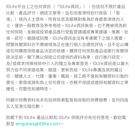
10Life平台上之任何資訊（「10Life資訊」），包括但不限於產品
比較、產品評分、網誌文章等，旨在向香港特别行政區（「香
港」）境内人士發布，所有信息及服務對象為於身處香港境内人
士，僅供一般教育及參考用途。10Life資訊無意，也不應被視為對
任何保險、金融或投資產品進行受監管建議或專業建議、推薦、批
准、認可、邀請或招攬。10Life資訊並沒有考慮閣下之個人需要，
閱覽有關資料亦不應被視為正在進行個人合適性評估，且不足以構
成任何購買保險產品決定的依據。購買任何保險產品或進行有關保
險決定前，閣下應以保險公司提供的資料為準，自行進行研究，
及/或尋求持牌保險中介人的獨立及專業意見。10Life資訊是以最大
努力從不同渠道收集、驗證、更新而成。10Life集團及其附屬公
司、關連人士、代理、董事、職員、員工將不會就有關資料引致的
責任、索償或損失負上任何責任，亦概不保證或擔保有關資料之準
確性、完整性和適時性。
所顯示保費資料尚未包括保險業監管局收取的保費徵費，並均四捨
五入至港元個位數。
如閣下對 10Life 產品比較和 10Life 保險評分有任何意見，歡迎電
郵至
enquiries@10life.com
。