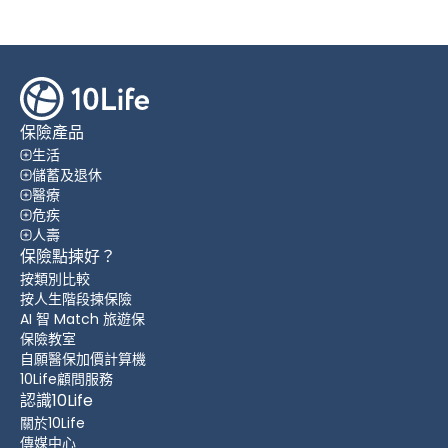
保險產品
生活
儲蓄及退休
醫療
危疾
人壽
保險點揀好？
按類別比較
按人生階段揀保險
AI 智 Match 旅遊保
保險教室
自願醫保加價計算機
10Life顧問服務
認識10Life
關於10Life
傳媒中心