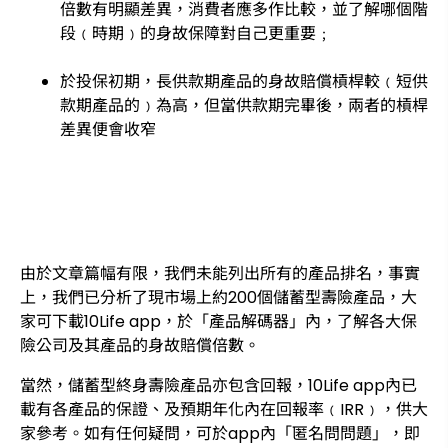
倍數有明顯差異，消費者應多作比較，並了解哪個階
段﹙時期﹚的身故保障對自己更重要﹔
於投保初期，長供款期產品的身故賠償槓桿較﹙短供
款期產品的﹚為高，但當供款期完畢後，兩者的槓桿
差異便會收窄
由於文章篇幅有限，我們未能列出所有的產品排名，事實
上，我們已分析了現市場上約200個儲蓄型壽險產品，大
家可下載10Life app，於「產品解碼器」內，了解各大保
險公司及其產品的身故賠償倍數。
當然，儲蓄型終身壽險產品亦包含回報，10Life app內已
載有各產品的保證、及預期年化內在回報率﹙IRR﹚，供大
家參考。如有任何疑問，可於app內「匿名問問題」，即