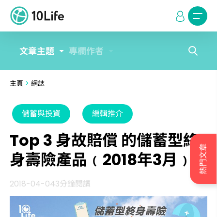
文章主題
專欄作者
主頁
>
網誌
儲蓄與投資
編輯推介
Top 3 身故賠償 的儲蓄型終
熱門文章
身壽險產品﹙2018年3月﹚
2018-04-04
3分鐘閱讀