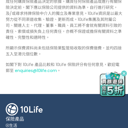
成任何購買保險產品決定的依據。購買任何保險產品或進行有關保
險決定前，閣下應以保險公司提供的資料為準，自行進行研究，
及/或尋求持牌保險中介人的獨立及專業意見。10Life資訊是以最大
努力從不同渠道收集、驗證、更新而成。10Life集團及其附屬公
司、關連人士、代理、董事、職員、員工將不會就有關資料引致的
責任、索償或損失負上任何責任，亦概不保證或擔保有關資料之準
確性、完整性和適時性。
所顯示保費資料尚未包括保險業監管局收取的保費徵費，並均四捨
五入至港元個位數。
如閣下對 10Life 產品比較和 10Life 保險評分有任何意見，歡迎電
郵至
enquiries@10life.com
。
保險產品
生活