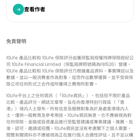
查看作者
免責聲明
10Life 產品比較和 10Life 保險評分由獲保監局授權持牌保險經紀公
司 10Life Financial Limited（保監局牌照號碼為FB1526）營運。
10Life 產品比較和 10Life 保險評分乃根據產品資料、事實陳述以及
數據，並以一般消費者作為對象，從而作出數學運算，並不受與保
險公司任何形式之合作或所獲得之費用所影響。
10Life平台上之任何資訊（「10Life資訊」），包括但不限於產品
比較、產品評分、網誌文章等，旨在向香港特别行政區（「香
港」）境内人士發布，所有信息及服務對象為於身處香港境内人
士，僅供一般教育及參考用途。10Life資訊無意，也不應被視為對
任何保險、金融或投資產品進行受監管建議或專業建議、推薦、批
准、認可、邀請或招攬。10Life資訊並沒有考慮閣下之個人需要，
閱覽有關資料亦不應被視為正在進行個人合適性評估，且不足以構