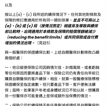
以及
按以上(a) - (c) 段所述的續保情況下，任何其他對條款及
保障的修訂應適用於所有同一類別保單，
並且不可與以上
(a)，(b) 或 (c) 段（按情況而定）相違背及導致與續保
前比較時，出現適用於本條款及保障的賠償限額被減少
（reducing the benefit limits）或共同保險或自付費
增加的情況出現。
（見註5）
與一般醫保的保證續保比較，上述自願醫保計劃條款凸顯
兩個好處：
一、他日縱使保險公司因銷情欠佳、計錯風險、或者虧蝕
等任何原因而要將產品下架，保險公司仍有責任向早前已
購買自願醫保的客戶續保。相反，就算一般醫療保險標榜
保證續保至指定歲數，但只要產品下架，客戶便無法續
保；屆時，如果客戶年老或身體狀況已不如以前，想購買
另一份醫保亦可能會遇上拒保或額外加保費的情況。
二、保險公司於續保時不能任意刪減或調低其自願醫保的