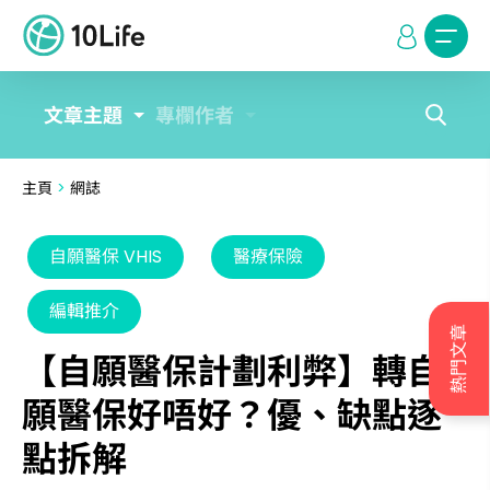
文章主題
專欄作者
主頁
>
網誌
自願醫保 VHIS
醫療保險
編輯推介
熱門文章
【自願醫保計劃利弊】轉自
願醫保好唔好？優、缺點逐
點拆解