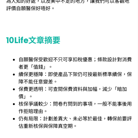
為人知的好處，以及美中不足的地方，讓我們可以客觀地
評價自願醫保好唔好。
10Life文章摘要
自願醫保受歡迎不只可享扣稅優惠；條款設計對消費
者更「值錢」。
續保更穩陣：即使產品下架仍可按最新標準續保，保
障不能任意變差。
保費更透明：可查閱保費資料與加幅，減少「暗加
價」。
核保爭議較少：問卷冇問到的事項，一般不能事後用
作拒賠理由。
仍有局限：計劃差異大、未必等於最佳，轉保前要評
估重新核保與保障真空期。