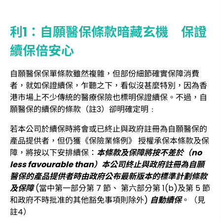
利1：自願醫保條款暗藏玄機 保證
續保倍安心
自願醫保保單條款雖然複雜，但部份細節確實保障消費
者，就如保證續保，乍聽之下，看似沒甚麼特別，因為香
港市場上不少傳統的醫療保險也標明保證續保。不過，自
願醫保的續保的條款（註3）卻明確定明﹕
若本公司於續保時將會或已終止與政府註冊為自願醫保的
產品提供者，但仍獲《保險業條例》 授權承保本條款及保
障，將按以下安排續保：
本條款及保障將按不差於（no
less favourable than）本公司終止與政府註冊為自願
醫保的產品提供者時由政府公布最新版本的標準計劃條款
及保障
(當中第一部分第 7 節、 第六部分第 1(b)及第 5 節
和政府不時批准的其他豁免事項則除外)
自動續保
。（見
註4）