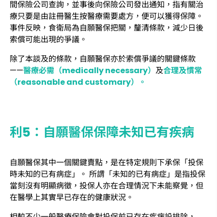
間保險公司查詢，並事後向保險公司發出通知，指有關治
療只要是由註冊醫生按醫療需要處方，便可以獲得保障。
事件反映，食衛局為自願醫保把關，釐清條款，減少日後
索償可能出現的爭議。
除了本談及的條款，自願醫保亦於索償爭議的關鍵條款
——
醫療必需（medically necessary）
及
合理及慣常
（reasonable and customary）。
利5：自願醫保保障未知已有疾病
自願醫保其中一個關鍵賣點，是在特定規則下承保「投保
時未知的已有病症」。 所謂「未知的已有病症」是指投保
當刻沒有明顯病徵，投保人亦在合理情況下未能察覺，但
在醫學上其實早已存在的健康狀況。
相較不少一般醫療保險會對投保前已存在疾病設排除，