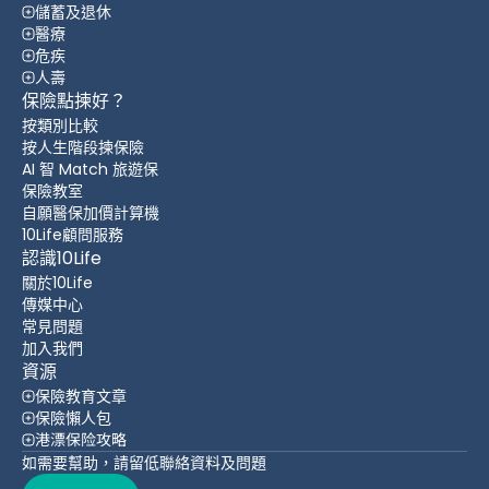
儲蓄及退休
醫療
危疾
人壽
保險點揀好？
按類別比較
按人生階段揀保險
AI 智 Match 旅遊保
保險教室
自願醫保加價計算機
10Life顧問服務
認識10Life
關於10Life
傳媒中心
常見問題
加入我們
資源
保險教育文章
保險懶人包
港漂保险攻略
如需要幫助，請留低聯絡資料及問題