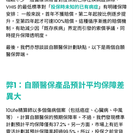
VHIS 的最低標準對「
投保時未知的已有病症
」有明確保障
安排： 一般來說，首年不獲賠償，第二年起按比例逐步提
升，至第四年起才可達100%賠償。這種循序漸進的賠償機
制，有助減少因「既存疾病」界定而引發的索償爭議，同
時提升保障透明度。
最後，我們亦想談談自願醫保計劃缺點，以下是兩個自願
醫保弊端。
弊1：自願醫保產品預計平均保障差
異大
10Life精算師以多個傷病個案（包括癌症、心臟病、中風
等），計算自願醫保的預期保障率。不過，我們發現標準
計劃預計平均保障僅有37.2%。另一方面，市場上有近半
靈活計劃其預計保障率超過99.5%。所以，投保之前宜貨