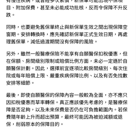
有慢性疾病，或曾經多次索償，新保單可能出現不保項
目、附加保費，甚至未必能成功批核，反而令保障不升反
跌。
同時，也要避免舊保單終止與新保單生效之間出現保障空
窗期。安排轉換時，應先確認新保單正式生效日期，再處
理舊保單，減低過渡期間沒有保障的風險。
另外，雖然一般醫療保險不能享有自願醫保扣稅優惠，但
在保額、房間級別限制或賠償比例方面，未必一定遜於自
願醫保計劃。因此，選擇前宜逐項比較房間級別、每次住
院或每年賠償上限、嚴重疾病保障比例、以及有否免找數
安排等細節。
最後，即使自願醫保的保障內容一般較為全面，亦不應只
因扣稅優惠而草率轉保。真正應該優先考慮的，是醫療保
障是否足夠，以及未來保費是否仍在可負擔範圍內。若保
費隨年齡上升而超出預算，最終可能因為被迫減額或退
保，削弱原本的保障目的。