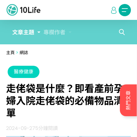
文章主題
專欄作者
主頁
>
網誌
醫療健康
走佬袋是什麼？即看產前孕
熱門文章
婦入院走佬袋的必備物品清
單
2024-09-27
5分鐘閱讀