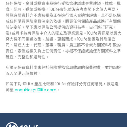
任何保險、金融或投資產品進行受監管建議或專業建議、推薦、批
准、認可、邀請或招攬。10Life資訊並沒有考慮閣下之個人需要，
閱覽有關資料亦不應被視為正在進行個人合適性評估，且不足以構
成任何購買保險產品決定的依據。購買任何保險產品或進行有關保
險決定前，閣下應以保險公司提供的資料為準，自行進行研究，
及/或尋求持牌保險中介人的獨立及專業意見。10Life資訊是以最大
努力從不同渠道收集、驗證、更新而成。10Life集團及其附屬公
司、關連人士、代理、董事、職員、員工將不會就有關資料引致的
責任、索償或損失負上任何責任，亦概不保證或擔保有關資料之準
確性、完整性和適時性。
所顯示保費資料尚未包括保險業監管局收取的保費徵費，並均四捨
五入至港元個位數。
如閣下對 10Life 產品比較和 10Life 保險評分有任何意見，歡迎電
郵至
enquiries@10life.com
。