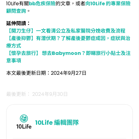
10Life有關
bb危疾保險
的文章，或者
向10Life 的專業保險
顧問查詢
。
延伸閱讀：
【開刀生仔】一文看清公立及私家醫院分娩收費及流程
【產後抑鬱】有潛伏期？了解產後憂鬱症成因，症狀與治
療方式
【懷孕去旅行】 想去Babymoon？即睇旅行小貼士及注
意事項
本文最後更新日期：2024年9月27日
最後更新： 2024年9月30日
10Life
編輯團隊