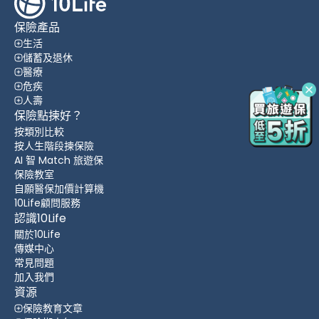
保險產品
生活
儲蓄及退休
醫療
危疾
人壽
保險點揀好？
按類別比較
按人生階段揀保險
AI 智 Match 旅遊保
保險教室
自願醫保加價計算機
10Life顧問服務
認識10Life
關於10Life
傳媒中心
常見問題
加入我們
資源
保險教育文章