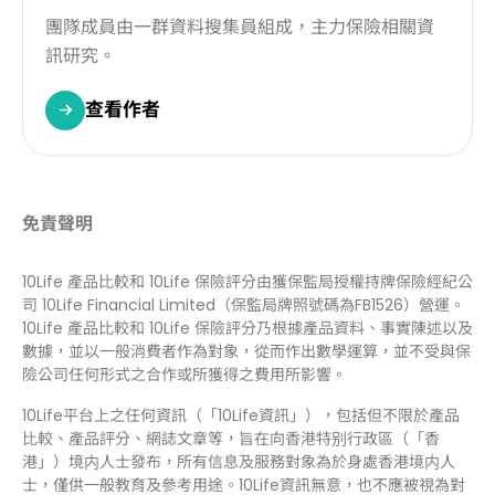
團隊成員由一群資料搜集員組成，主力保險相關資
訊研究。
查看作者
免責聲明
10Life 產品比較和 10Life 保險評分由獲保監局授權持牌保險經紀公
司 10Life Financial Limited（保監局牌照號碼為FB1526）營運。
10Life 產品比較和 10Life 保險評分乃根據產品資料、事實陳述以及
數據，並以一般消費者作為對象，從而作出數學運算，並不受與保
險公司任何形式之合作或所獲得之費用所影響。
10Life平台上之任何資訊（「10Life資訊」），包括但不限於產品
比較、產品評分、網誌文章等，旨在向香港特别行政區（「香
港」）境内人士發布，所有信息及服務對象為於身處香港境内人
士，僅供一般教育及參考用途。10Life資訊無意，也不應被視為對