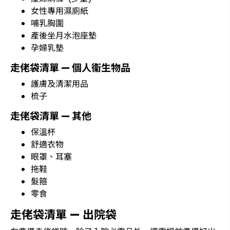
女性專用濕廁紙
哺乳胸圍
產後坐月水泡座墊
孕婦乳墊
走佬袋清單 — 個人衞生物品
護膚及清潔用品
梳子
走佬袋清單 — 其他
保溫杯
舒適衣物
眼罩、耳塞
拖鞋
髮箍
零食
走佬袋清單 — 出院袋