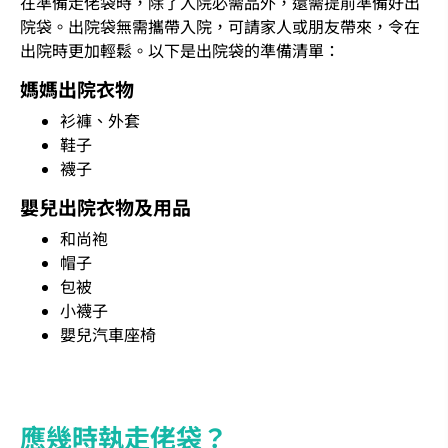
在準備走佬袋時，除了入院必需品外，還需提前準備好出
院袋。出院袋無需攜帶入院，可請家人或朋友帶來，令在
出院時更加輕鬆。以下是出院袋的準備清單：
媽媽出院衣物
衫褲、外套
鞋子
襪子
嬰兒出院衣物及用品
和尚袍
帽子
包被
小襪子
嬰兒汽車座椅
應幾時執走佬袋？