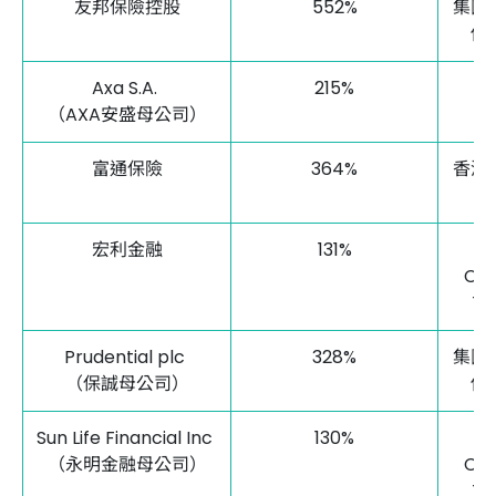
友邦保險控股
552%
集團
低
Axa S.A.
215%
（AXA安盛母公司）
富通保險
364%
香港
宏利金融
131%
L
Cap
Te
Prudential plc
328%
集團
（保誠母公司）
低
Sun Life Financial Inc
130%
L
（永明金融母公司）
Cap
Te