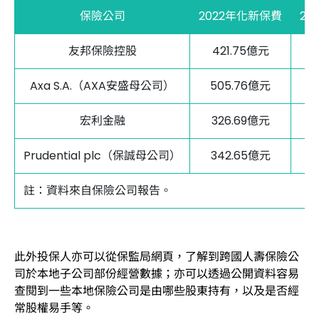
保險公司
2022年化新保費
20
友邦保險控股
421.75億元
5
Axa S.A.（AXA安盛母公司）
505.76億元
4
宏利金融
326.69億元
3
Prudential plc（保誠母公司）
342.65億元
3
註：資料來自保險公司報告。
此外投保人亦可以從保監局網頁，了解到跨國人壽保險公
司於本地子公司部份經營數據；亦可以透過公開資料容易
查閱到一些本地保險公司是由哪些股東持有，以及是否經
常股權易手等。