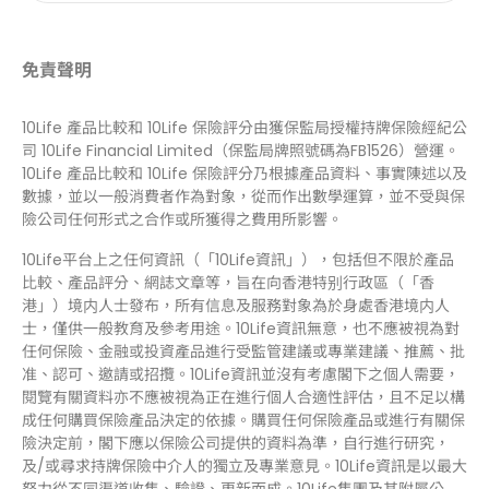
免責聲明
10Life 產品比較和 10Life 保險評分由獲保監局授權持牌保險經紀公
司 10Life Financial Limited（保監局牌照號碼為FB1526）營運。
10Life 產品比較和 10Life 保險評分乃根據產品資料、事實陳述以及
數據，並以一般消費者作為對象，從而作出數學運算，並不受與保
險公司任何形式之合作或所獲得之費用所影響。
10Life平台上之任何資訊（「10Life資訊」），包括但不限於產品
比較、產品評分、網誌文章等，旨在向香港特别行政區（「香
港」）境内人士發布，所有信息及服務對象為於身處香港境内人
士，僅供一般教育及參考用途。10Life資訊無意，也不應被視為對
任何保險、金融或投資產品進行受監管建議或專業建議、推薦、批
准、認可、邀請或招攬。10Life資訊並沒有考慮閣下之個人需要，
閱覽有關資料亦不應被視為正在進行個人合適性評估，且不足以構
成任何購買保險產品決定的依據。購買任何保險產品或進行有關保
險決定前，閣下應以保險公司提供的資料為準，自行進行研究，
及/或尋求持牌保險中介人的獨立及專業意見。10Life資訊是以最大
努力從不同渠道收集、驗證、更新而成。10Life集團及其附屬公