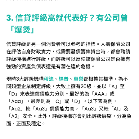
3. 信貸評級高就代表好？有公司曾
「爆煲」
信貸評級是另一個消費者可以參考的指標。人壽保險公司
在評估自身財政實力，或需要發債籌集資金時，都會聘請
評級機構進行評級，而評級可以反映該保險公司是否擁有
強勁的資產負債表還是有潛在違約危機。
現時3大評級機構
穆迪
、
標普
、
惠譽
都根據其標準，為不
同類型企業制定評級，大致上擁有20級，並以「A」至
「D」來表達償債能力分別。最好的為「AAA」或
「Aaa」，最差則為「C」或「D」。以下表為例，
「Aa2」較「Aa3」償債能力高，「Aa3」又較「A1」及
「A2」安全。此外，評級機構亦會列出評級展望，分為負
面、正面及穩定。