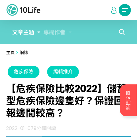
文章主題
專欄作者
主頁
>
網誌
危疾保險
編輯推介
【危疾保險比較2022】儲蓄
熱門文章
型危疾保險邊隻好？保證回
報邊間較高？
2022-01-07
9分鐘閱讀