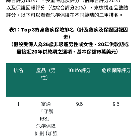
綜合評分55%）、多重保危疾評分（佔綜合評分25%），
以及保證回報評分（佔綜合評分20%），來檢視產品整體
評分。以下可以看看危疾保險在不同範疇的三甲排名。
表1：Top 3終身危疾保險排名（計及危疾及保證回報因
素）
（假設受保人為35歲非吸煙男性或女性、20年供款期或
最接近20年供款期之選項、基本保額15萬美元）
排名
產品（男
10Life評分
危疾保障評分
性）
1
富通
9.6
9.5
「守護
168」
危疾保障
計劃 (加強