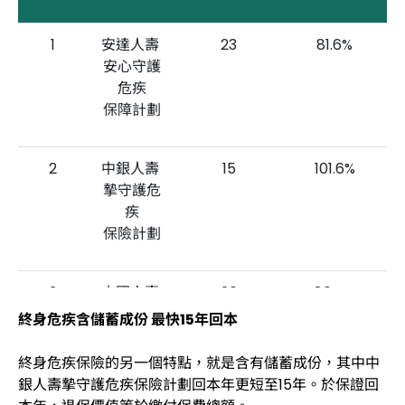
1
安達人壽
23
81.6%
安心守護
危疾
保障計劃
2
中銀人壽
15
101.6%
摯守護危
疾
保險計劃
3
中國人壽
26
80.4%
衛你明天
終身危疾含儲蓄成份 最快15年回本
終身危疾
保障計劃
終身危疾保險的另一個特點，就是含有儲蓄成份，其中中
銀人壽摯守護危疾保險計劃回本年更短至15年。於保證回