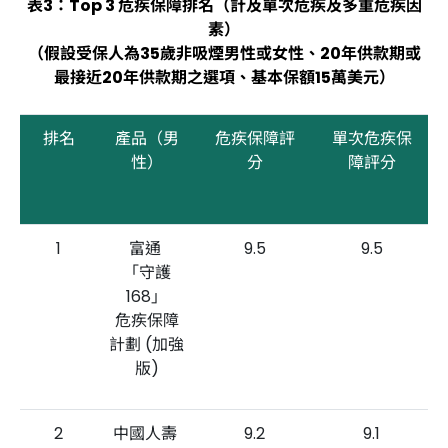
表3：Top 3 危疾保障排名（計及單次危疾及多重危疾因
素）
（假設受保人為35歲非吸煙男性或女性、20年供款期或
最接近20年供款期之選項、基本保額15萬美元）
排名
產品（男
危疾保障評
單次危疾保
性）
分
障評分
1
富通
9.5
9.5
「守護
168」
危疾保障
計劃 (加強
版)
2
中國人壽
9.2
9.1