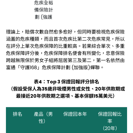
危疾全裕
備保險計
劃 (強護
版)
理論上，賠償次數自然愈多愈好，但同時要檢視危疾保險
涵蓋的危疾種類，而且首次危疾比第二次危疾常見，所以
3
忠意保險
9.2
8.9
在評分上單次危疾保障的比重較高。若果綜合單次、多重
跨越無限
危疾保障評分後，危疾保障排名便會有所變化，忠意保險
保
跨越無限保於男女子組將屈居第三及第二，第一名依然由
富通「守護168」危疾保障計劃 (加強版)蟬聯。
表4：Top 3 保證回報評分排名
註：有關產品資料更新截至2022年4月4日。
（假設受保人為35歲非吸煙男性或女性、20年供款期或
最接近20年供款期之選項、基本保額15萬美元）
排名
產品（男
保證回本年
保證回報比
性）
率
（20年）