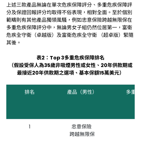
上述三款產品無論在單次危疾保障評分、多重危疾保障評
分及保證回報評分均取得不俗表現，相對全面。至於個別
範疇則有其他產品獨領風騷，例如忠意保險跨越無限保在
多重危疾保障評分中，無論男女子組仍然位居第一，富衛
危疾全守衛（卓越版）及富衛危疾全守衛 （超卓版）緊隨
其後。
表2：Top 3多重危疾保障排名
（假設受保人為35歲非吸煙男性或女性、20年供款期或
最接近20年供款期之選項、基本保額15萬美元）
排名
產品（男性）
多重危
1
忠意保險
跨越無限保