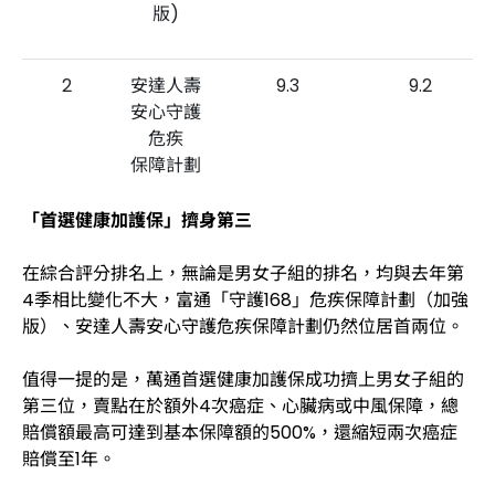
版)
2
安達人壽
9.3
9.2
安心守護
危疾
保障計劃
「首選健康加護保」擠身第三
3
萬通保險
8.9
9.1
首選健康
在綜合評分排名上，無論是男女子組的排名，均與去年第
加護保
4季相比變化不大，富通「守護168」危疾保障計劃（加強
版）、安達人壽安心守護危疾保障計劃仍然位居首兩位。
註：有關產品資料更新截至2022年4月4日。
值得一提的是，萬通首選健康加護保成功擠上男女子組的
第三位，賣點在於額外4次癌症、心臟病或中風保障，總
賠償額最高可達到基本保障額的500%，還縮短兩次癌症
賠償至1年。