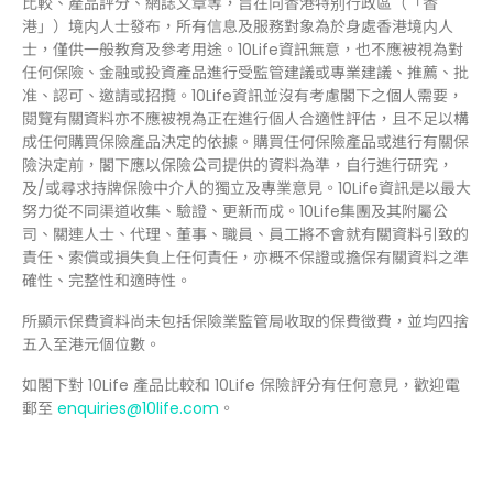
比較、產品評分、網誌文章等，旨在向香港特别行政區（「香
港」）境内人士發布，所有信息及服務對象為於身處香港境内人
士，僅供一般教育及參考用途。10Life資訊無意，也不應被視為對
任何保險、金融或投資產品進行受監管建議或專業建議、推薦、批
准、認可、邀請或招攬。10Life資訊並沒有考慮閣下之個人需要，
閱覽有關資料亦不應被視為正在進行個人合適性評估，且不足以構
成任何購買保險產品決定的依據。購買任何保險產品或進行有關保
險決定前，閣下應以保險公司提供的資料為準，自行進行研究，
及/或尋求持牌保險中介人的獨立及專業意見。10Life資訊是以最大
努力從不同渠道收集、驗證、更新而成。10Life集團及其附屬公
司、關連人士、代理、董事、職員、員工將不會就有關資料引致的
責任、索償或損失負上任何責任，亦概不保證或擔保有關資料之準
確性、完整性和適時性。
所顯示保費資料尚未包括保險業監管局收取的保費徵費，並均四捨
五入至港元個位數。
如閣下對 10Life 產品比較和 10Life 保險評分有任何意見，歡迎電
郵至
enquiries@10life.com
。