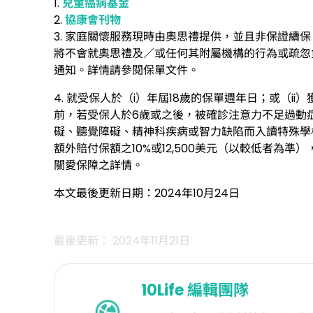
1.
兒童癌病基金
2.
協康會刊物
3. 家庭關懷服務現時由奧思禮提供，並且非保證續
將不會就奧思禮及／或任何其附屬機構的行為或疏忽
通知。詳情請參閱保單文件。
4. 就受保人於（i）年屆18歲的保單週年日；或（
前，若受保人於6歲或之後，被確診注意力不足過動症
礙、聽覺障礙、精神科疾病或智力缺陷而入讀特殊學校
額外賠付保額之10%或12,500美元（以較低者為
關愛保障之詳情。
本文最後更新日期：2024年10月24日
最後更新： 2024年11月21日
10Life
編輯團隊