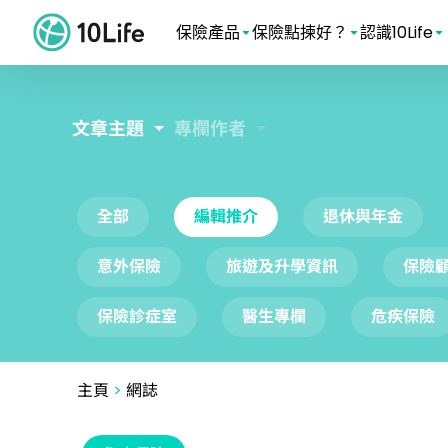
保險產品
保險點揀好？
認識10Life
文章主題
專欄作者
全部
編輯推介
退休與年金
意外保險
旅遊及升學資訊
保險
保險診症室
醫生專欄
危疾保險
主頁
>
網誌