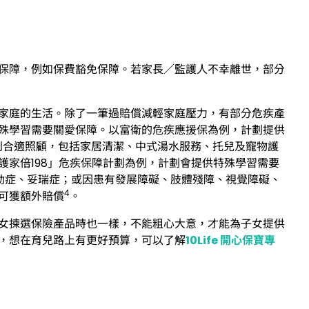
保障，例如保費豁免保障。若家長／監護人不幸離世，部分
家庭的生活。除了一筆過賠償減輕家庭壓力，有部分危疾產
殊學習需要關愛保障。以富衛的危疾應援保為例，計劃提供
到合適照顧，包括家居清潔、中式湯水服務、托兒及寵物護
護家倍198」危疾保障計劃為例，計劃會提供特殊學習需要
動症、妥瑞症；或因患有發展障礙、肢體殘障、視覺障礙、
4
可獲額外賠償
。
女揀選保險產品時也一樣，不能粗心大意，才能為子女提供
，想在育兒路上有更好預算，可以了解
10Life 開心保寶專