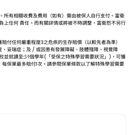
保。所有相關收費及費用（如有）需由被保人自行支付。富衛
負上任何 責任。而有關詳情或將被不時調整，富衛恕不另行
ii）獲賠付任何嚴重程度3之危疾的生存賠償（以較先者為準）
、妥瑞症；及 / 或因患有發展障礙、肢體殘障、視覺障
並就讀至少1個學年(「受保之特殊學習需要狀況」)，可獲
準），每保單最多賠付1次。請參閱保單條款以了解特殊學習需要