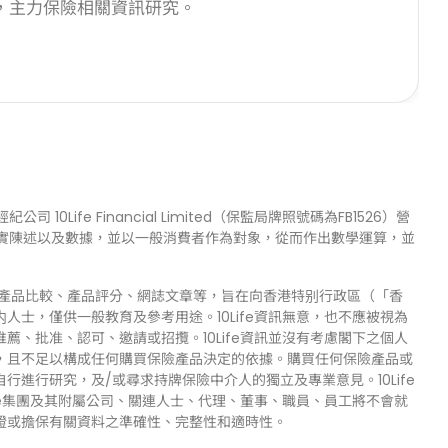
，主力保險相關資訊研究。
司 10Life Financial Limited（保監局牌照號碼為FB1526）營
品資料、事實陳述以及數據，並以一般消費者作為對象，從而作出數學運算，並
但不限於產品比較、產品評分、網誌文章等，旨在向香港特别行政區（「香
士，僅供一般教育及參考用途。10Life資訊無意，也不應被視為
、批准、認可、邀請或招攬。10Life資訊並沒有考慮閣下之個人
，且不足以構成任何購買保險產品決定的依據。購買任何保險產品或
進行研究，及/或尋求持牌保險中介人的獨立及專業意見。10Life
fe集團及其附屬公司、關連人士、代理、董事、職員、員工將不會就
證或擔保有關資料之準確性、完整性和適時性。