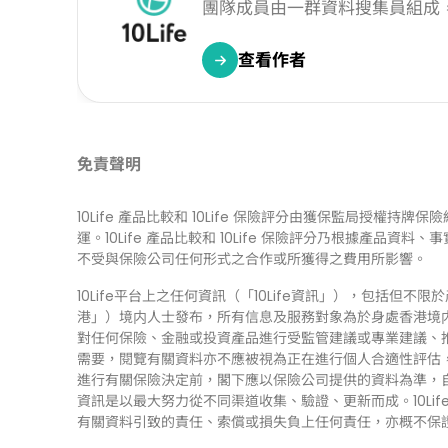
團隊成員由一群資料搜集員組成
查看作者
免責聲明
10Life 產品比較和 10Life 保險評分由獲保監局授權持牌保險經紀公
運。10Life 產品比較和 10Life 保險評分乃根據產
不受與保險公司任何形式之合作或所獲得之費用所影響。
10Life平台上之任何資訊（「10Life資訊」），包括
港」）境内人士發布，所有信息及服務對象為於身處香港境内人
對任何保險、金融或投資產品進行受監管建議或專業建議、推薦
需要，閱覽有關資料亦不應被視為正在進行個人合適性評估
進行有關保險決定前，閣下應以保險公司提供的資料為準，自行
資訊是以最大努力從不同渠道收集、驗證、更新而成。10Li
有關資料引致的責任、索償或損失負上任何責任，亦概不保