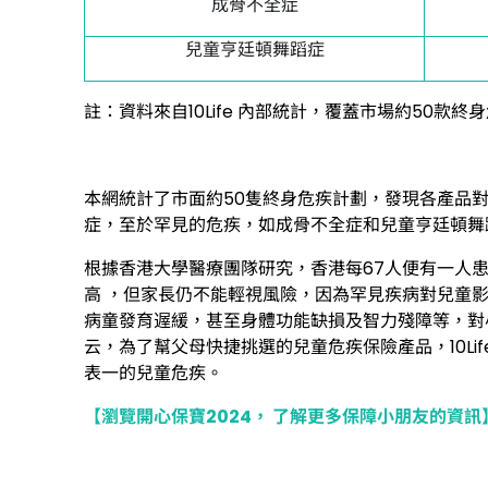
成骨不全症
兒童亨廷頓舞蹈症
註：資料來自10Life 內部統計，覆蓋市場約50款終
本網統計了市面約50隻終身危疾計劃，發現各產品對
症，至於罕見的危疾，如成骨不全症和兒童亨廷頓舞
根據香港大學醫療團隊研究，香港每67人便有一人患
高 ，但家長仍不能輕視風險，因為罕見疾病對兒童影
病童發育遟緩，甚至身體功能缺損及智力殘障等，對
云，為了幫父母快捷挑選的兒童危疾保險產品，10L
表一的兒童危疾。
【瀏覽開心保寶2024， 了解更多保障小朋友的資訊