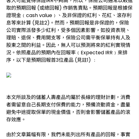
客人可能覺得保證IRR不夠高，所以，保險公司通常以較進
取的預期回報 (或總回報) 作銷售賣點。預期回報是根據保
證現金﹙cash value﹚、及非保證的紅利、花紅、滾存利
息等來計算 (見註2)。然而，預期回報是非保證的，保險
公司實際派發多少紅利，受多個因素影響，如投資表現、
理賠、退保、費用開支等，保險公司需平衡保單持有人及
股東之間的利益。因此，無人可以預測將來的紅利實現情
況。依照產品的預期內在回報率﹙Expected IRR﹚來排
序，以下是預期回報首3位產品 (見註1) ﹕
本文所談及的儲蓄人壽產品均屬於長線的理財計劃，消費
者需留意自己長期支付保費的能力，預備流動資金，盡量
避免中途提取保單的現金價值，否則會影響儲蓄產品的滾
存效應。
由於文章篇幅有限，我們未能列出所有產品的回報，事實