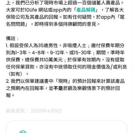
上，我們已分析了現時市場上超過一百個儲蓄人壽產品。
大家可於10Life 網站或app內的「
產品解碼
」，了解各大
保險公司及其產品的回報。如有任何疑問，於app內「匿
名問問題」，即時得到多個持牌顧問的意見。
備註﹕
1. 假設受保人為35歲男性，非吸煙人士﹔繳付保費年期分
別為1-3年、4-8年、9-12年、或15-30年﹔期間，準時年
供保費，總保費共10萬美元﹔於保單有效期內，沒有提取
任何保單貸款，亦沒有中途領取任何的現金價值及/或利息
（如有）。
2. 我們以保單建議書中「現時」的預計回報來計算該產品
之預期內在回報率，並
不是
悲觀及樂觀情景下的預計回
報。
最後更新： 2026年4月9日