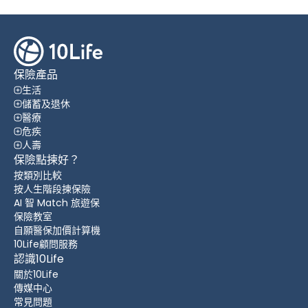
保險產品
生活
儲蓄及退休
醫療
危疾
人壽
保險點揀好？
按類別比較
按人生階段揀保險
AI 智 Match 旅遊保
保險教室
自願醫保加價計算機
10Life顧問服務
認識10Life
關於10Life
傳媒中心
常見問題