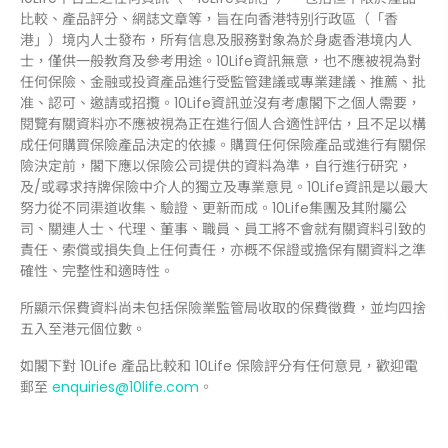
比較、產品評分、網誌文章等，旨在向香港特别行政區（「香
港」）境内人士發布，所有信息及服務對象為於身處香港境内人
士，僅供一般教育及參考用途。10Life資訊無意，也不應被視為對
任何保險、金融或投資產品進行受監管建議或專業建議、推薦、批
准、認可、邀請或招攬。10Life資訊並沒有考慮閣下之個人需要，
閱覽有關資料亦不應被視為正在進行個人合適性評估，且不足以構
成任何購買保險產品決定的依據。購買任何保險產品或進行有關保
險決定前，閣下應以保險公司提供的資料為準，自行進行研究，
及/或尋求持牌保險中介人的獨立及專業意見。10Life資訊是以最大
努力從不同渠道收集、驗證、更新而成。10Life集團及其附屬公
司、關連人士、代理、董事、職員、員工將不會就有關資料引致的
責任、索償或損失負上任何責任，亦概不保證或擔保有關資料之準
確性、完整性和適時性。
所顯示保費資料尚未包括保險業監管局收取的保費徵費，並均四捨
五入至港元個位數。
如閣下對 10Life 產品比較和 10Life 保險評分有任何意見，歡迎電
郵至
enquiries@10life.com
。