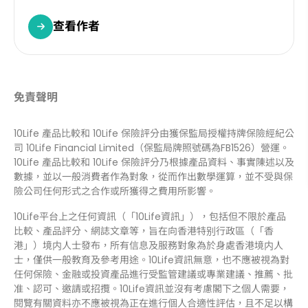
查看作者
免責聲明
10Life 產品比較和 10Life 保險評分由獲保監局授權持牌保險經紀公
司 10Life Financial Limited（保監局牌照號碼為FB1526）營運。
10Life 產品比較和 10Life 保險評分乃根據產品資料、事實陳述以及
數據，並以一般消費者作為對象，從而作出數學運算，並不受與保
險公司任何形式之合作或所獲得之費用所影響。
10Life平台上之任何資訊（「10Life資訊」），包括但不限於產品
比較、產品評分、網誌文章等，旨在向香港特别行政區（「香
港」）境内人士發布，所有信息及服務對象為於身處香港境内人
士，僅供一般教育及參考用途。10Life資訊無意，也不應被視為對
任何保險、金融或投資產品進行受監管建議或專業建議、推薦、批
准、認可、邀請或招攬。10Life資訊並沒有考慮閣下之個人需要，
閱覽有關資料亦不應被視為正在進行個人合適性評估，且不足以構