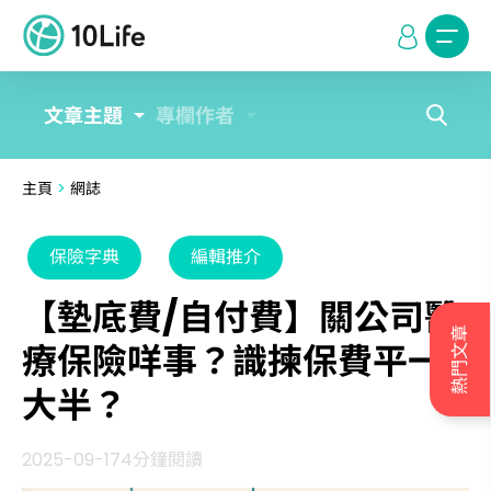
文章主題
專欄作者
主頁
>
網誌
保險字典
編輯推介
【墊底費/自付費】關公司醫
熱門文章
療保險咩事？識揀保費平一
大半？
2025-09-17
4分鐘閱讀