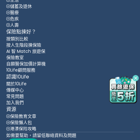
儲蓄及退休
醫療
危疾
人壽
保險點揀好？
按類別比較
按人生階段揀保險
AI 智 Match 旅遊保
保險教室
自願醫保加價計算機
10Life顧問服務
認識10Life
關於10Life
傳媒中心
常見問題
加入我們
資源
保險教育文章
保險懶人包
港漂保险攻略
如需要幫助，請留低聯絡資料及問題