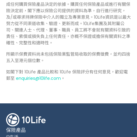
成任何購買保險產品決定的依據。購買任何保險產品或進行有關保
險決定前，閣下應以保險公司提供的資料為準，自行進行研究，
及/或尋求持牌保險中介人的獨立及專業意見。10Life資訊是以最大
努力從不同渠道收集、驗證、更新而成。10Life集團及其附屬公
司、關連人士、代理、董事、職員、員工將不會就有關資料引致的
責任、索償或損失負上任何責任，亦概不保證或擔保有關資料之準
確性、完整性和適時性。
所顯示保費資料尚未包括保險業監管局收取的保費徵費，並均四捨
五入至港元個位數。
如閣下對 10Life 產品比較和 10Life 保險評分有任何意見，歡迎電
郵至
enquiries@10life.com
。
保險產品
生活