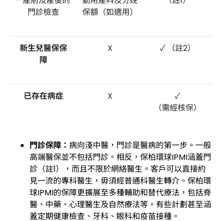
- 產前及產後的
動用產科及分娩
（註1）
門診檢查
保額（如適用）
新生兒醫保保
X
✓ （註2）
障
已存在病症
X
✓
（需經核保）
門診保障：
病向淺中醫，門診是醫病的第一步。一般
高端醫保並不包括門診。相反，保柏環球IPMI涵蓋門
診（註1），而且不限於網絡醫生。客戶可以直接約
見一流的專科醫生，毋須經普通科醫生轉介。保柏環
球IPMI的保障更擴展至多種輔助和替代療法，包括脊
醫、中藥、心理醫生及自然療法等。有些計劃甚至涵
蓋定期健康檢查、牙科、眼科和疫苗接種。