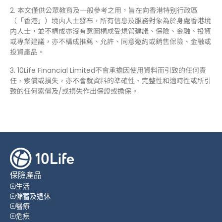
2. 本文僅供公眾教育及一般參考之用，旨在向香港特别行政區
（「香港」）境内人士發布，所有信息及服務對象為於身處香港境
内人士，並不構成亦沒有意圖構成受規管建議、保險、金融、投資
或專業建議，亦不構成推薦、允許、同意邀約或銷售保險、金融或
投資產品。
3. 10Life Financial Limited不會承擔因使用資料而引致的任何責
任、索償或損失，亦不會就資料的準確性、完整性和適時性或所引
致的任何索償及/或損失作出保證或擔保。
保險產品
生活
儲蓄及退休
醫療
危疾