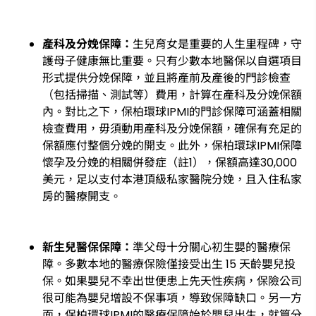
產科及分娩保障：
生兒育女是重要的人生里程碑，守
護母子健康無比重要。只有少數本地醫保以自選項目
形式提供分娩保障，並且將產前及產後的門診檢查
（包括掃描、測試等）費用，計算在產科及分娩保額
內。對比之下，保柏環球IPMI的門診保障可涵蓋相關
檢查費用，毋須動用產科及分娩保額，確保有充足的
保額應付整個分娩的開支。此外，保柏環球IPMI保障
懷孕及分娩的相關併發症（註1），保額高達30,000
美元，足以支付本港頂級私家醫院分娩，且入住私家
房的醫療開支。
新生兒醫保保障：
準父母十分關心初生嬰的醫療保
障。多數本地的醫療保險僅接受出生 15 天齡嬰兒投
保。如果嬰兒不幸出世便患上先天性疾病，保險公司
很可能為嬰兒增設不保事項，導致保障缺口。另一方
面，保柏環球IPMI的醫療保障始於嬰兒出生，就算分