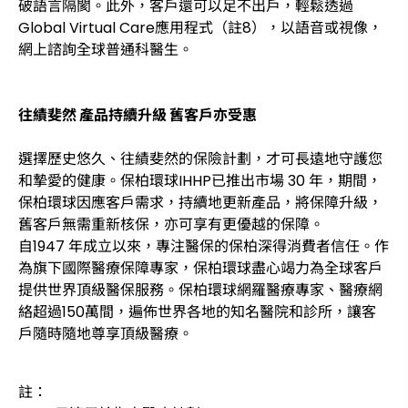
破語言隔閡。此外，客戶還可以足不出戶，輕鬆透過
Global Virtual Care應用程式（註8），以語音或視像，
網上諮詢全球普通科醫生。
往績斐然 產品持續升級 舊客戶亦受惠
選擇歷史悠久、往績斐然的保險計劃，才可長遠地守護您
和摯愛的健康。保柏環球IHHP已推出市場 30 年，期間，
保柏環球因應客戶需求，持續地更新產品，將保障升級，
舊客戶無需重新核保，亦可享有更優越的保障。
自1947 年成立以來，專注醫保的保柏深得消費者信任。作
為旗下國際醫療保障專家，保柏環球盡心竭力為全球客戶
提供世界頂級醫保服務。保柏環球網羅醫療專家、醫療網
絡超過150萬間，遍佈世界各地的知名醫院和診所，讓客
戶隨時隨地尊享頂級醫療。
註：