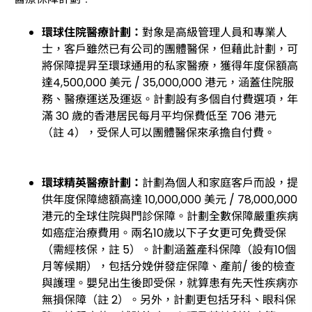
環球住院醫療計劃：
對象是高級管理人員和專業人
士，客戶雖然已有公司的團體醫保，但藉此計劃，可
將保障提昇至環球通用的私家醫療，獲得年度保額高
達4,500,000 美元 / 35,000,000 港元，涵蓋住院服
務、醫療運送及運返。計劃設有多個自付費選項，年
滿 30 歲的香港居民每月平均保費低至 706 港元
（註 4），受保人可以團體醫保來承擔自付費。
環球精英醫療計劃：
計劃為個人和家庭客戶而設，提
供年度保障總額高達 10,000,000 美元 / 78,000,000
港元的全球住院與門診保障。計劃全數保障嚴重疾病
如癌症治療費用。兩名10歲以下子女更可免費受保
（需經核保，註 5）。計劃涵蓋產科保障（設有10個
月等候期），包括分娩併發症保障、產前/ 後的檢查
與護理。嬰兒出生後即受保，就算患有先天性疾病亦
無損保障（註 2）。另外，計劃更包括牙科、眼科保