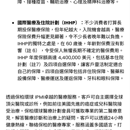
障、接種疫苗、輔助治療、心理及精神科治療等。
國際醫療及住院計劃（IHHP）：
不少消費者打算長
期投保醫療保險，但年紀越大，入院機會越高，醫療
保險保費升幅更見顯著，令不少長者晚年難以負擔。
IHHP的獨特之處是，在 60 歲後，年齡對保費沒有影
響（註 6），令受保人無懼長期不確定的醫保費用。
IHHP 年度保額高達 4,400,000 美元，包括基本住院
計劃（註7）及四項自選保障，讓客戶靈活制定適合
自己的保障。四項自選保障包括非住院保障、醫藥和
設備保障、醫療運送及運返保障、牙科和眼科保障。
透過保柏環球 IPMI卓越的醫療服務，客戶可自主選擇全球
頂尖醫院或診所，例如前往美國先進的癌症或兒科醫院接
受治療。保柏環球醫療計劃會員可獲取專業的第二醫療意
見，解答醫療診斷和治療上的疑問。客戶可以透過24小時
健康熱線，聯絡保柏的醫療專家，服務涵蓋多國語言，打