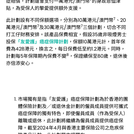
症賠償，計劃還會支付一萬港元/澳門幣
的身故恩恤津
貼，為受保人的摯愛提供額外支援。
7
此計劃設有不同保額選項，分別為10萬港元/澳門幣
、20
7
7
萬港元/澳門幣
及30萬港元/澳門幣
三個計劃，切合不同
打工仔財務安排。該產品保費相宜，假設35歲非吸煙男士
投保
「友愛護」癌症保障計劃
，保額10萬港元計，首年保
費為428港元，換言之，每日保費低至約1.2港元。同時，
8
計劃每5年保障期內保費不變
，保證續保至80歲，退休後
亦倍添安心。
市場獨有是指「友愛護」癌症保障計劃為於香港的團
體保險計劃及／或退休金計劃的僱員成員提供可攜式
癌症保障的獨有特色，即使僱員成員（作為受保人）
離職或退休，此計劃將繼續為僱員成員提供癌症保
障。截至2024年4月與香港主要保險公司之危疾保