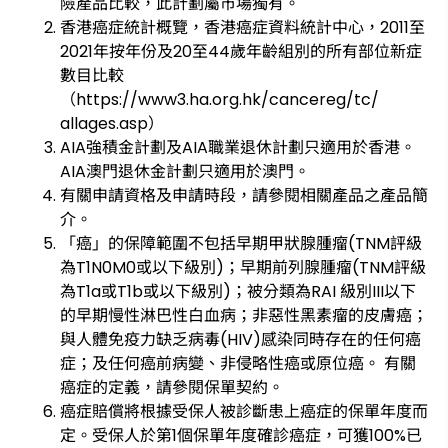
險產品比較，此計劃屬市場獨有。
香港癌症統計概覽，香港癌症資料統計中心，2011至
2021年按年份及20至44歲年齡組別的所有部位新症
數目比較
（https://www3.ha.org.hk/cancereg/tc/
allages.asp）
AIA強積金計劃及AIA職業退休計劃只適用於香港。
AIA澳門退休金計劃只適用於澳門。
有關申請資格及申請時段，請參閱相關產品之產品簡
介。
「癌」的保障範圍不包括早期甲狀腺腫瘤(TNM評級
為T1N0M0或以下級別)；早期前列腺腫瘤(TNM評級
為T1a或T1b或以下級別)；被分類為RAI 級別III以下
的早期慢性淋巴性白血病；非惡性黑素瘤的皮膚癌；
與人體免疫力缺乏病毒(HIV)感染同時存在的任何癌
症；及任何癌前病變、非侵略性癌或原位癌。 有關
癌症的定義，請參閱保單契約。
癌症賠償將根據受保人被診斷患上癌症的保單年度而
定。受保人於第1個保單年度確診癌症，可獲100%已