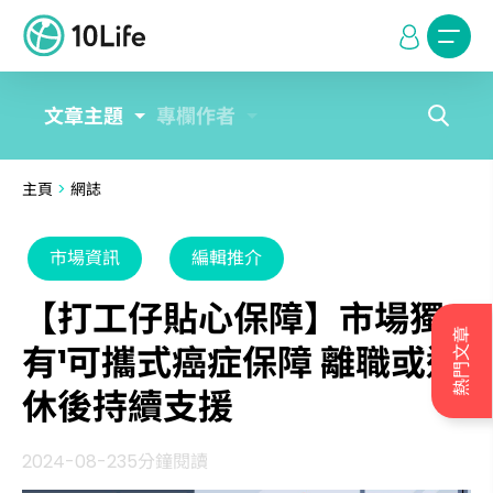
文章主題
專欄作者
主頁
>
網誌
市場資訊
編輯推介
【打工仔貼心保障】市場獨
熱門文章
有¹可攜式癌症保障 離職或退
休後持續支援
2024-08-23
5分鐘閱讀