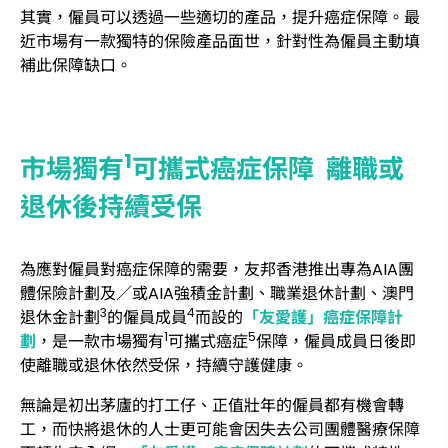
其實，僱員可以透過一些適切的產品，提升癌症保障。最
近市場有一款獨特的保險產品面世，針對性為僱員主動填
補此保障缺口。
1
市場獨有
可攜式癌症保障 離職或
退休後持續受保
為應對僱員對癌症保障的需要，友邦香港推出專為AIA團
體保險計劃及／或AIA強積金計劃、職業退休計劃、澳門
3
4
退休金計劃
的僱員成員
而設的
「友愛護」癌症保障計
1
5
劃
，是一款市場獨有
可攜式癌症
保障，僱員成員日後即
使離職或退休依然受保，持續守護健康。
無論是初出茅廬的打工仔、正值壯年的僱員都有機會轉
工，而快將退休的人士更可能會因失去公司團體醫療保障