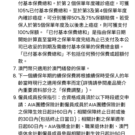
付基本保費總和。於第２個保單年度確診癌症，可獲
105%已付基本保費總和。至於第3及第4個保單年度
內確診癌症，可分別獲得50%及75%保額賠償。若受
保人於第5個保單年度及以後患上癌症，則可獲支付
100%保額。「已付基本保費總和」是指由保單日期
開始計算直至當時之保單年度完結為止已支付及本公
司已收妥的到期及需繳付基本保單的保費總金額。
「已付基本保費總和」不包括任何預付保費或超額付
款。
澳門幣只適用於澳門繕發的保單。
下一個續保年期的續保保費將根據續保時受保人的年
齡當時現行之適用保費率而定(詳情請參閱產品簡介
內重要資料部分之「保費調整」)。
僱員成員投保指引：合資格成員須於以下時段遞交申
請：AIA團體保險計劃僱員成員於AIA團體保險計劃
之保障生效日起計60日內；相關保障終止日前或後
的30日內(包括終止日當日)；相關計劃之保單週年
日起60日內。AIA強積金計劃、職業退休計劃、澳門
退休金計劃僱員成員參與相關計劃生效日起計60日