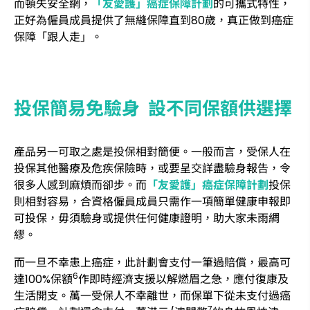
而頓失安全網，
「友愛護」癌症保障計劃
的可攜式特性，
正好為僱員成員提供了無縫保障直到80歲，真正做到癌症
保障「跟人走」。
投保簡易免驗身 設不同保額供選擇
產品另一可取之處是投保相對簡便。一般而言，受保人在
投保其他醫療及危疾保險時，或要呈交詳盡驗身報告，令
很多人感到麻煩而卻步。而
「友愛護」癌症保障計劃
投保
則相對容易，合資格僱員成員只需作一項簡單健康申報即
可投保，毋須驗身或提供任何健康證明，助大家未雨綢
繆。
而一旦不幸患上癌症，此計劃會支付一筆過賠償，最高可
6
達100%保額
作即時經濟支援以解燃眉之急，應付復康及
生活開支。萬一受保人不幸離世，而保單下從未支付過癌
7