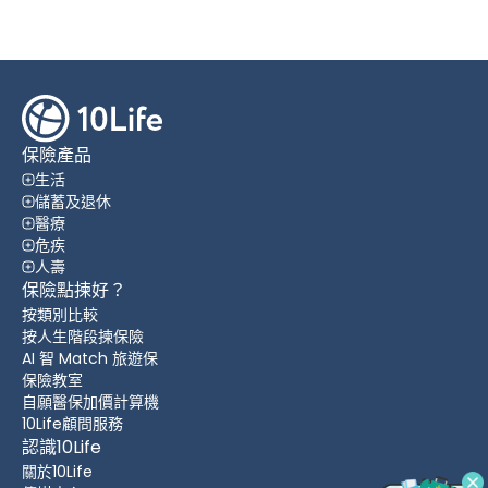
保險產品
生活
儲蓄及退休
醫療
危疾
人壽
保險點揀好？
按類別比較
按人生階段揀保險
AI 智 Match 旅遊保
保險教室
自願醫保加價計算機
10Life顧問服務
認識10Life
關於10Life