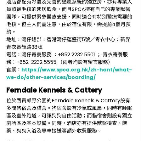
酒店都配有冷氣及完善的通風系統的獨立房，亦有專業人
員照顧毛孩的起居飲食，而且SPCA擁有自己的專業獸醫
團隊，可提供緊急醫療支援，同時適合有特別醫療需要的
毛孩。但主人們需注意，由於宿位有限，需提前4個月預
約。
地址：灣仔總部：香港灣仔運盛街5號／青衣中心：新界
青衣長輝路38號
電話：灣仔寄養服務 ：+852 2232 5501 ； 青衣寄養服
務：+852 2232 5555 （兩者均設有留言服務）
官網：
https://www.spca.org.hk/zh-hant/what-
we-do/other-services/boarding/
Ferndale Kennels & Cattery
位於西貢郊野公園的Ferndale Kennels & Cattery設有
多間狗宿舍及貓舍。狗宿舍設有冷氣或風扇，同時有睡眠
區及室外跑道，可讓狗狗自由活動；而貓宿舍則設有獨立
廁所區及基本設備。同時，酒店亦有提供獸醫檢查、餵
藥、狗狗入浴及專車接送等額外收費服務。