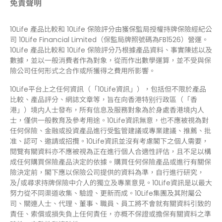
免責聲明
10Life 產品比較和 10Life 保險評分由獲保監局授權持牌保險經紀公
司 10Life Financial Limited（保監局牌照號碼為FB1526）營運。
10Life 產品比較和 10Life 保險評分乃根據產品資料、事實陳述以及
數據，並以一般消費者作為對象，從而作出數學運算，並不受與保
險公司任何形式之合作或所獲得之費用所影響。
10Life平台上之任何資訊（「10Life資訊」），包括但不限於產品
比較、產品評分、網誌文章等，旨在向香港特别行政區（「香
港」）境内人士發布，所有信息及服務對象為於身處香港境内人
士，僅供一般教育及參考用途。10Life資訊無意，也不應被視為對
任何保險、金融或投資產品進行受監管建議或專業建議、推薦、批
准、認可、邀請或招攬。10Life資訊並沒有考慮閣下之個人需要，
閱覽有關資料亦不應被視為正在進行個人合適性評估，且不足以構
成任何購買保險產品決定的依據。購買任何保險產品或進行有關保
險決定前，閣下應以保險公司提供的資料為準，自行進行研究，
及/或尋求持牌保險中介人的獨立及專業意見。10Life資訊是以最大
努力從不同渠道收集、驗證、更新而成。10Life集團及其附屬公
司、關連人士、代理、董事、職員、員工將不會就有關資料引致的
責任、索償或損失負上任何責任，亦概不保證或擔保有關資料之準