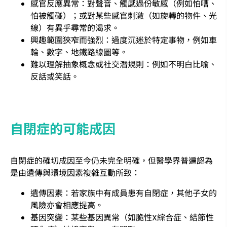
感官反應異常：對聲音、觸感過份敏感（例如怕嘈、
怕被觸碰）；或對某些感官刺激（如旋轉的物件、光
線）有異乎尋常的渴求。
興趣範圍狹窄而強烈：過度沉迷於特定事物，例如車
輪、數字、地鐵路線圖等。
難以理解抽象概念或社交潛規則：例如不明白比喻、
反話或笑話。
自閉症的可能成因
自閉症的確切成因至今仍未完全明確，但醫學界普遍認為
是由遺傳與環境因素複雜互動所致：
遺傳因素：若家族中有成員患有自閉症，其他子女的
風險亦會相應提高。
基因突變：某些基因異常（如脆性X綜合症、結節性