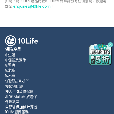
如閣下對 10Life 產品比較和 10Life 保險評分有任何意見，歡迎電
郵至
enquiries@10life.com
。
保險產品
生活
儲蓄及退休
醫療
危疾
人壽
保險點揀好？
按類別比較
按人生階段揀保險
AI 智 Match 旅遊保
保險教室
自願醫保加價計算機
10Life顧問服務