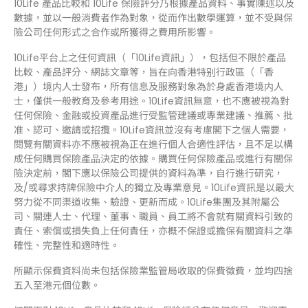
10Life 產品比較和 10Life 保險評分乃根據產品資料、事實陳述以及
數據，並以一般消費者作為對象，從而作出數學運算，並不受與保
險公司任何形式之合作或所獲得之費用所影響。
10Life平台上之任何資訊（「10Life資訊」），包括但不限於產品
比較、產品評分、網誌文章等，旨在向香港特别行政區（「香
港」）境内人士發布，所有信息及服務對象為於身處香港境内人
士，僅供一般教育及參考用途。10Life資訊無意，也不應被視為對
任何保險、金融或投資產品進行受監管建議或專業建議、推薦、批
准、認可、邀請或招攬。10Life資訊並沒有考慮閣下之個人需要，
閱覽有關資料亦不應被視為正在進行個人合適性評估，且不足以構
成任何購買保險產品決定的依據。購買任何保險產品或進行有關保
險決定前，閣下應以保險公司提供的資料為準，自行進行研究，
及/或尋求持牌保險中介人的獨立及專業意見。10Life資訊是以最大
努力從不同渠道收集、驗證、更新而成。10Life集團及其附屬公
司、關連人士、代理、董事、職員、員工將不會就有關資料引致的
責任、索償或損失負上任何責任，亦概不保證或擔保有關資料之準
確性、完整性和適時性。
所顯示保費資料尚未包括保險業監管局收取的保費徵費，並均四捨
五入至港元個位數。