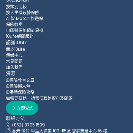
按類別比較
按人生階段揀保險
AI 智 Match 旅遊保
保險教室
自願醫保加價計算機
10Life顧問服務
認識10Life
關於10Life
傳媒中心
常見問題
加入我們
資源
保險教育文章
保險懶人包
港漂保险攻略
如需要幫助，請留低聯絡資料及問題
立即查詢
聯絡方法
(852) 3705 1599
香港 灣仔 皇后大道東 109-115號 智群商業中心 16 樓