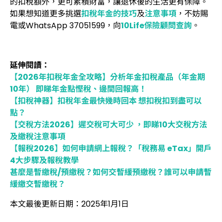
的扣稅額外，更可累積財富，讓退休後的生活更有保障。
如果想知道更多挑選
扣稅年金的技巧
及
注意事項
，不妨賜
電或WhatsApp 37051599，向
10Life保險顧問查詢
。
延伸閱讀：
【2026年扣稅年金全攻略】分析年金扣稅產品（年金期
10年） 即睇年金點慳稅、邊間回報高！
【扣稅神器】扣稅年金最快幾時回本 想扣稅扣到盡可以
點？
【交稅方法2026】遲交稅可大可少 ，即睇10大交稅方法
及繳稅注意事項
【報稅2026】如何申請網上報稅？「稅務易 eTax」開戶
4大步驟及報稅教學
甚麼是暫繳稅/預繳稅？如何交暫緩預繳稅？誰可以申請暫
緩繳交暫繳稅？
本文最後更新日期：2025年1月1日