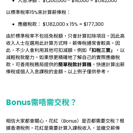
入息淨額： $1,200,000 - $18,000 = $1,182,000
以標準稅率15%來計算薪俸稅：
應繳稅款： $1,182,000 x 15% = $177,300
由於標準稅率不包括免稅額，只會計算扣除項目，因此高
收入人士在選用此計算方式時，薪俸稅通常會較高。因
此，不少人會利用其他可扣減額，例如
「扣稅三寶」
，以
減輕稅款壓力。如果想更精確地了解自己的實際應繳稅
款，可善用稅務局提供的
簡單稅款計算機
，快速計算出薪
俸稅或個人入息課稅的金額。以上例子僅供參考。
Bonus需唔需交稅？
相信大家都會關心，花紅（Bonus）是否都需要交稅？根
據香港稅例，花紅是需要計算入課稅收入，並繳交薪俸