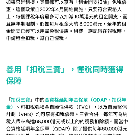
如果只是租樓，其實都可以享有「租金開支扣除」免稅優
惠，這個政策自2022年4月開始實施，只要符合資格人
士，每個課稅年度最多可以扣減 10萬港元的租金開支，而
且無年期限制。假如每月租金大約 8,000港元，全年的租
金開支已經可以用盡免稅優惠。租樓一族記得在報稅時，
申請租金扣稅，幫自己慳稅。
善用「扣稅三實」，慳稅同時獲得
保障
「
扣稅三寶
」中的
合資格延期年金保單（QDAP、扣稅年
金）
、可扣稅強積金自願性供款（TVC），以及自願醫保
計劃（VHIS）均可享有扣稅優惠。三者合併，每年可為納
稅人帶來高達68,000港元或以上的的稅務扣除額。而當中
合資格延期年金保單（QDAP）除了提供每年60,000港元