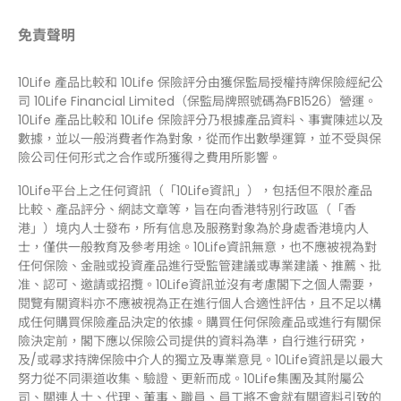
免責聲明
10Life 產品比較和 10Life 保險評分由獲保監局授權持牌保險經紀公
司 10Life Financial Limited（保監局牌照號碼為FB1526）營運。
10Life 產品比較和 10Life 保險評分乃根據產品資料、事實陳述以及
數據，並以一般消費者作為對象，從而作出數學運算，並不受與保
險公司任何形式之合作或所獲得之費用所影響。
10Life平台上之任何資訊（「10Life資訊」），包括但不限於產品
比較、產品評分、網誌文章等，旨在向香港特别行政區（「香
港」）境内人士發布，所有信息及服務對象為於身處香港境内人
士，僅供一般教育及參考用途。10Life資訊無意，也不應被視為對
任何保險、金融或投資產品進行受監管建議或專業建議、推薦、批
准、認可、邀請或招攬。10Life資訊並沒有考慮閣下之個人需要，
閱覽有關資料亦不應被視為正在進行個人合適性評估，且不足以構
成任何購買保險產品決定的依據。購買任何保險產品或進行有關保
險決定前，閣下應以保險公司提供的資料為準，自行進行研究，
及/或尋求持牌保險中介人的獨立及專業意見。10Life資訊是以最大
努力從不同渠道收集、驗證、更新而成。10Life集團及其附屬公
司、關連人士、代理、董事、職員、員工將不會就有關資料引致的