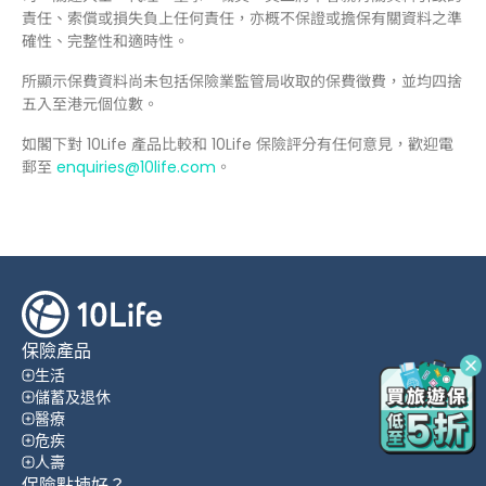
責任、索償或損失負上任何責任，亦概不保證或擔保有關資料之準
確性、完整性和適時性。
所顯示保費資料尚未包括保險業監管局收取的保費徵費，並均四捨
五入至港元個位數。
如閣下對 10Life 產品比較和 10Life 保險評分有任何意見，歡迎電
郵至
enquiries@10life.com
。
保險產品
生活
儲蓄及退休
醫療
危疾
人壽
保險點揀好？