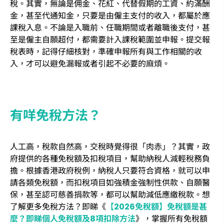
稅。其實，無論是佣金、花紅、代替假期的工資、約滿酬
金，甚至代通知金，只要是由僱主支付的收入，都屬於應
課稅入息。不論是入職前、任職期間或者離職後支付，甚
至是僱主自願超付，都需要計入課稅範圍並申報。提交報
稅表時，記得仔細核對，準確申報所有與工作相關的收
入，才可以避免漏報或者引起不必要的麻煩。
有咩免稅方法？
人工高，稅款自然高，交稅時覺得很「肉赤」？其實，政
府提供的各種免稅額及扣稅項目，幫助納稅人減輕稅務負
擔。根據香港政府稅例，納稅人只要符合資格，就可以申
請各類免稅額，而扣稅項目如強積金強制性供款、自願醫
保，甚至認可慈善捐款等，都可以幫助減低應繳稅款。想
了解更多免稅方法？即睇《
【2026免稅額】免稅額是甚
麼？即睇個人免稅額及8項扣除方法
》，掌握所有免稅額